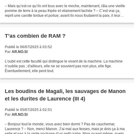
– Mais qu’est-ce qu’ils ont tous avec le moche, maintenant, râla une vieille
pomme de terre à la peau fripée et vilainement tachée ? – C’est vrai ça,
reprit une carotte tordue et poilue, avant ils nous foutaient la paix, il leur
fallait du brillant, bien...
T’as combien de RAM ?
Publié le 06/07/2025 à 03:52
Par
AR.NO.SI
L’oubli est cette faculté qui distingue le vivant de la machine. La machine
n’oublie pas ; d'ailleurs, elle ne se souvient pas non plus, elle fige.
Éventuellement, elle perd tout.
Les boudins de Magali, les sauvages de Manon
et les durites de Laurence (III 4)
Publié le 05/07/2025 à 02:51
Par
AR.NO.SI
– Bonjour tout le monde, vous avez bien dormi ? Pas de cauchemar,
Laurence ? – Non, merci Manon. J’ai mal aux fesses, mais je dois ça à ma
selle et pas à la visite nocturne d’un petit crabe. Mais quand même, quelque