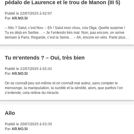
pédalo de Laurence et le trou de Manon (III 5)
Publié le 22/07/2025 à 02:07
Par
AR.NO.SI
– Allo ? Salut, c’est Nov. – Eh ! Salut mon chou, cria Olga. Quelle surprise !
Tu es déjà en Serbie… – Je t’entends très mal. Non, pas encore, on arrive
demain à Paris. Regarde, c’est la Seine… – Ah, encore en vélo. Parle plus
fort ! Attends, je m’écarte....
Tu m’entends ? – Oui, très bien
Publié le 21/07/2025 à 02:41
Par
AR.NO.SI
On se connaît peu soi-même et on connaît mal autrui, sans compter le
mensonge, la manipulation, la surdité et la sénilité, alors, que parfois l’on
s’entende, cela relève du miracle.
Allo
Publié le 20/07/2025 à 03:35
Par
AR.NO.SI