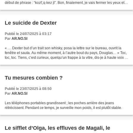
début de phrase : “kozf;;q kez jl”. Bon, finalement, je vais fermer les yeux et
faire une sies...
Le suicide de Dexter
Publié le 24/07/2025 à 03:17
Par
AR.NO.SI
« … Dexter but d’un trait son whisky, posa la lettre sur le bureau, ouvrit la
fenêtre et sauta. Au même moment, à l’autre bout du pays, Douglas… » Toc,
toc, toc. Tiens, c’est curieux, quelqu’un frappe à la vitre, dis-je à haute voix !
« Non, non, c’est...
Tu mesures combien ?
Publié le 23/07/2025 à 08:50
Par
AR.NO.SI
Les téléphones portables grandissent ; les poches arrière des jeans
rétrécissent. Pendant ce temps, je surveille mon poids, il est plutôt stable.
Le sifflet d’Olga, les effluves de Magali, le