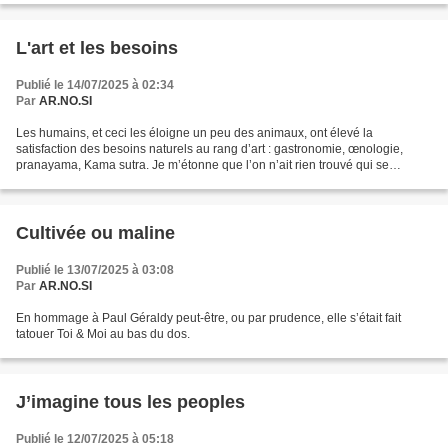
L'art et les besoins
Publié le 14/07/2025 à 02:34
Par
AR.NO.SI
Les humains, et ceci les éloigne un peu des animaux, ont élevé la
satisfaction des besoins naturels au rang d’art : gastronomie, œnologie,
pranayama, Kama sutra. Je m’étonne que l’on n’ait rien trouvé qui se
rapporte au besoin de déféquer. Quant aux sculptures...
Cultivée ou maline
Publié le 13/07/2025 à 03:08
Par
AR.NO.SI
En hommage à Paul Géraldy peut-être, ou par prudence, elle s’était fait
tatouer Toi & Moi au bas du dos.
J’imagine tous les peoples
Publié le 12/07/2025 à 05:18