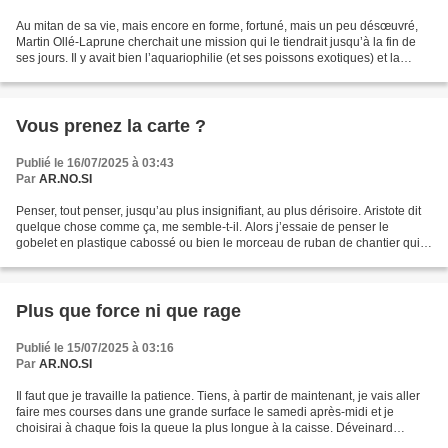
Au mitan de sa vie, mais encore en forme, fortuné, mais un peu désœuvré,
Martin Ollé-Laprune cherchait une mission qui le tiendrait jusqu’à la fin de
ses jours. Il y avait bien l’aquariophilie (et ses poissons exotiques) et la
production de tableurs Excel...
Vous prenez la carte ?
Publié le 16/07/2025 à 03:43
Par
AR.NO.SI
Penser, tout penser, jusqu’au plus insignifiant, au plus dérisoire. Aristote dit
quelque chose comme ça, me semble-t-il. Alors j’essaie de penser le
gobelet en plastique cabossé ou bien le morceau de ruban de chantier qui
flotte ou bien les cris du bébé...
Plus que force ni que rage
Publié le 15/07/2025 à 03:16
Par
AR.NO.SI
Il faut que je travaille la patience. Tiens, à partir de maintenant, je vais aller
faire mes courses dans une grande surface le samedi après-midi et je
choisirai à chaque fois la queue la plus longue à la caisse. Déveinard
comme je suis, je vais tomber...