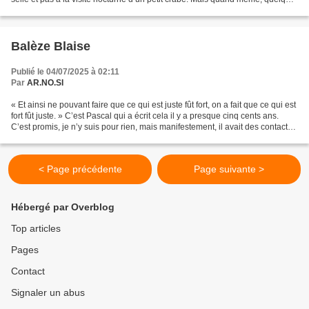
chose m’a turlupiné pendant une bonne...
Balèze Blaise
Publié le 04/07/2025 à 02:11
Par
AR.NO.SI
« Et ainsi ne pouvant faire que ce qui est juste fût fort, on a fait que ce qui est
fort fût juste. » C’est Pascal qui a écrit cela il y a presque cinq cents ans.
C’est promis, je n’y suis pour rien, mais manifestement, il avait des contacts
bien informés...
< Page précédente
Page suivante >
Hébergé par Overblog
Top articles
Pages
Contact
Signaler un abus