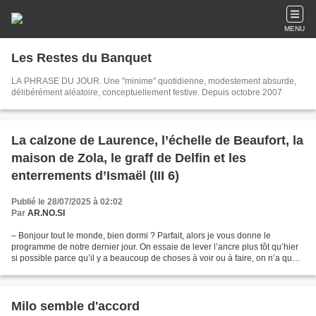
MENU
Les Restes du Banquet
LA PHRASE DU JOUR. Une "minime" quotidienne, modestement absurde,
délibérément aléatoire, conceptuellement festive. Depuis octobre 2007
La calzone de Laurence, l’échelle de Beaufort, la
maison de Zola, le graff de Delfin et les
enterrements d’Ismaël (III 6)
Publié le 28/07/2025 à 02:02
Par
AR.NO.SI
– Bonjour tout le monde, bien dormi ? Parfait, alors je vous donne le
programme de notre dernier jour. On essaie de lever l’ancre plus tôt qu’hier
si possible parce qu’il y a beaucoup de choses à voir ou à faire, on n’a que
cent kilomètres, mais sur la...
Milo semble d'accord