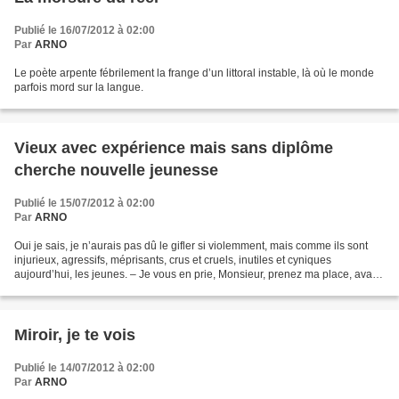
Publié le 16/07/2012 à 02:00
Par
ARNO
Le poète arpente fébrilement la frange d’un littoral instable, là où le monde
parfois mord sur la langue.
Vieux avec expérience mais sans diplôme
cherche nouvelle jeunesse
Publié le 15/07/2012 à 02:00
Par
ARNO
Oui je sais, je n’aurais pas dû le gifler si violemment, mais comme ils sont
injurieux, agressifs, méprisants, crus et cruels, inutiles et cyniques
aujourd’hui, les jeunes. – Je vous en prie, Monsieur, prenez ma place, avait-
il osé l’insolent, et en public...
Miroir, je te vois
Publié le 14/07/2012 à 02:00
Par
ARNO