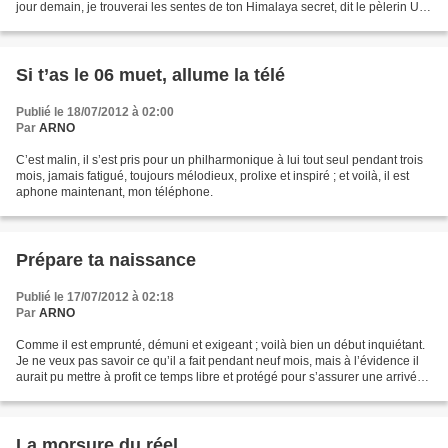
jour demain, je trouverai les sentes de ton Himalaya secret, dit le pèlerin Un
jour demain, je révélerai...
Si t’as le 06 muet, allume la télé
Publié le 18/07/2012 à 02:00
Par
ARNO
C’est malin, il s’est pris pour un philharmonique à lui tout seul pendant trois
mois, jamais fatigué, toujours mélodieux, prolixe et inspiré ; et voilà, il est
aphone maintenant, mon téléphone.
Prépare ta naissance
Publié le 17/07/2012 à 02:18
Par
ARNO
Comme il est emprunté, démuni et exigeant ; voilà bien un début inquiétant.
Je ne veux pas savoir ce qu’il a fait pendant neuf mois, mais à l’évidence il
aurait pu mettre à profit ce temps libre et protégé pour s’assurer une arrivée
plus digne et res...
La morsure du réel