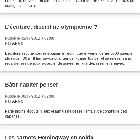
Le monde ne veut rien dire mais c’est un acteur généreux et inventif. Sois un
dialoguiste inspiré.
L’écriture, discipline olympienne ?
Publié le 31/07/2012 à 02:00
Par
ARNO
L’écriture est une course épuisante, technique et vaine, genre 3000 steeple
plus que 400 m. Il faut savoir changer de rythme, tomber et se relever sans
regarder ses genoux, accepter de suivre, se faire dépasser, être envié,
oublié ou admiré, tourner en...
Bâtir habiter penser
Publié le 30/07/2012 à 02:00
Par
ARNO
Parle moins, écoute mieux et jamais ne cesse, jamais, de construire des
cabanes.
Les carnets Hemingway en solde