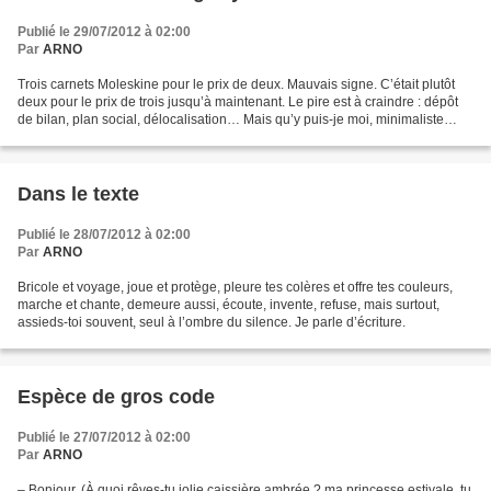
Publié le 29/07/2012 à 02:00
Par
ARNO
Trois carnets Moleskine pour le prix de deux. Mauvais signe. C’était plutôt
deux pour le prix de trois jusqu’à maintenant. Le pire est à craindre : dépôt
de bilan, plan social, délocalisation… Mais qu’y puis-je moi, minimaliste
décroissant, qui ne fais...
Dans le texte
Publié le 28/07/2012 à 02:00
Par
ARNO
Bricole et voyage, joue et protège, pleure tes colères et offre tes couleurs,
marche et chante, demeure aussi, écoute, invente, refuse, mais surtout,
assieds-toi souvent, seul à l’ombre du silence. Je parle d’écriture.
Espèce de gros code
Publié le 27/07/2012 à 02:00
Par
ARNO
– Bonjour. (À quoi rêves-tu jolie caissière ambrée ? ma princesse estivale, tu