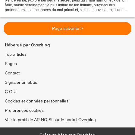
Rentre en toi, explore ton dedans secret, jouis du chant harmonieux de ton
âme, habite sereinement le plus intime de ton intimité, ouvre-toi aux
profondeurs insoupçonnées du moi primal et, si tu ne trouves rien, si une
odeur de moisi te saisit, alors,...
Page suivante >
Hébergé par Overblog
Top articles
Pages
Contact
Signaler un abus
C.G.U.
Cookies et données personnelles
Préférences cookies
Voir le profil de AR.NO.SI sur le portail Overblog