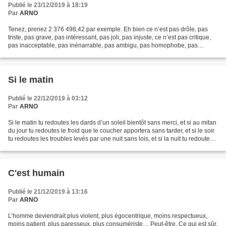
Publié le 23/12/2019 à 18:19
Par
ARNO
Tenez, prenez 2 376 498,42 par exemple. Eh bien ce n’est pas drôle, pas
triste, pas grave, pas intéressant, pas joli, pas injuste, ce n’est pas critique,
pas inacceptable, pas inénarrable, pas ambigu, pas homophobe, pas
pimenté, pas historique, pas pittoresque,...
Si le matin
Publié le 22/12/2019 à 03:12
Par
ARNO
Si le matin tu redoutes les dards d’un soleil bientôt sans merci, et si au mitan
du jour tu redoutes le froid que le coucher apportera sans tarder, et si le soir
tu redoutes les troubles levés par une nuit sans lois, et si la nuit tu redoutes
le matin...
C'est humain
Publié le 21/12/2019 à 13:16
Par
ARNO
L’homme deviendrait plus violent, plus égocentrique, moins respectueux,
moins patient, plus paresseux, plus consumériste… Peut-être. Ce qui est sûr,