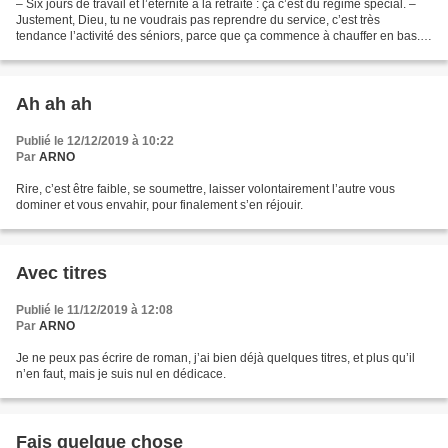
– Six jours de travail et l’éternité à la retraite : ça c’est du régime spécial. –
Justement, Dieu, tu ne voudrais pas reprendre du service, c’est très
tendance l’activité des séniors, parce que ça commence à chauffer en bas. –
Impossible, depuis le temps,...
Ah ah ah
Publié le 12/12/2019 à 10:22
Par
ARNO
Rire, c’est être faible, se soumettre, laisser volontairement l’autre vous
dominer et vous envahir, pour finalement s’en réjouir.
Avec titres
Publié le 11/12/2019 à 12:08
Par
ARNO
Je ne peux pas écrire de roman, j’ai bien déjà quelques titres, et plus qu’il
n’en faut, mais je suis nul en dédicace.
Fais quelque chose