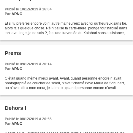
Publié le 10/12/2019 à 16:04
Par
ARNO
Et si tu préfères encore voir l’autre malheureux avec toi qu’heureux sans toi,
alors fais quelque chose. Réinitialise ta carte-mère, plonge tout habillé dans
ton lave-linge, je ne sais ?, fais une traversée du Kalahari sans assistance,
divorce, mais fais...
Prems
Publié le 09/12/2019 à 20:14
Par
ARNO
C’était quand même mieux avant. Avant, quand personne encore n’avait
photographié de coucher de soleil, n’avait chanté l’Ave Maria de Schubert,
ou n’avait dit « mon cœur, je t’aime », quand personne encore n’avait
préparé un Royal au chocolat ou vendangé...
Dehors !
Publié le 08/12/2019 à 20:55
Par
ARNO