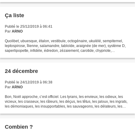
Ça liste
Publié le 25/12/2019 à 06:41
Par
ARNO
Quolibet, ubuesque, étalon, vestibule, octogénaire, ukulélé, sempiternel,
leptospirose, îlienne, salamandre, tabloïde, araignée (de mer), système D,
saperlipopette, infidèle, édredon, zézaiement, carotide, chypriote,
mélatonine, indépendantiste, ripailleur,...
24 décembre
Publié le 24/12/2019 à 06:38
Par
ARNO
Bon, Noël approche, c’est officiel. Les tyrans, les envieux, les odieux, les
vicieux, les crasseux, les râleurs, les déçus, les têtus, les jaloux, les ingrats,
les démoniaques, les insupportables, les sauvageons, les délateurs, les
frustrés, les coléreux,...
Combien ?