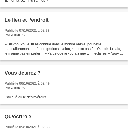
Et mon scrotum, tu l’aimes ?
Le lieu et l’endroit
Publié le 07/10/2021 à 02:38
Par
ARNO S.
– Dis-moi Poule, tu es connue dans le monde animal pour être
particulièrement douée en géolocalisation, n’est-ce pas ? – Oui, oh, tu sais,
je n’aime pas en parler… – Parce que je voulais que tu m’éclaires. – Vas-y
Œuf, n’hésite pas, pose ta question....
Vous désirez ?
Publié le 06/10/2021 à 02:49
Par
ARNO S.
L’avidité ou le désir véreux.
Qu’écrire ?
Publié le 05/10/2021 à 02:33