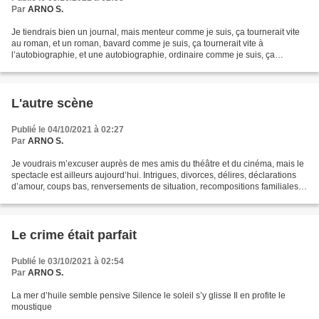
Par
ARNO S.
Je tiendrais bien un journal, mais menteur comme je suis, ça tournerait vite
au roman, et un roman, bavard comme je suis, ça tournerait vite à
l’autobiographie, et une autobiographie, ordinaire comme je suis, ça
tournerait vite au pensum, et un pensum,...
L'autre scène
Publié le 04/10/2021 à 02:27
Par
ARNO S.
Je voudrais m’excuser auprès de mes amis du théâtre et du cinéma, mais le
spectacle est ailleurs aujourd’hui. Intrigues, divorces, délires, déclarations
d’amour, coups bas, renversements de situation, recompositions familiales,
tromperies, excès, suspens…...
Le crime était parfait
Publié le 03/10/2021 à 02:54
Par
ARNO S.
La mer d’huile semble pensive Silence le soleil s’y glisse Il en profite le
moustique