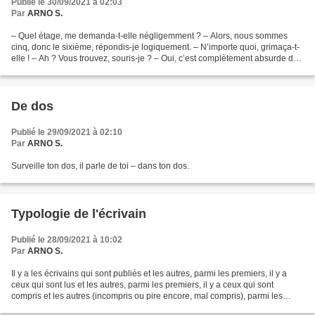
Publié le 30/09/2021 à 02:03
Par
ARNO S.
– Quel étage, me demanda-t-elle négligemment ? – Alors, nous sommes
cinq, donc le sixième, répondis-je logiquement. – N’importe quoi, grimaça-t-
elle ! – Ah ? Vous trouvez, souris-je ? – Oui, c’est complètement absurde de
choisir son étage en fonction...
De dos
Publié le 29/09/2021 à 02:10
Par
ARNO S.
Surveille ton dos, il parle de toi – dans ton dos.
Typologie de l'écrivain
Publié le 28/09/2021 à 10:02
Par
ARNO S.
Il y a les écrivains qui sont publiés et les autres, parmi les premiers, il y a
ceux qui sont lus et les autres, parmi les premiers, il y a ceux qui sont
compris et les autres (incompris ou pire encore, mal compris), parmi les
premiers, il y a ceux qui...