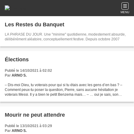
MENU
Les Restes du Banquet
LA PHRASE DU JOUR. Une "minime" quotidienne, modestement absurde,
délibérément aléatoire, conceptuellement festive. Depuis octobre 2007
Élections
Publié le 14/10/2021 à 02:02
Par
ARNO S.
– Dis-moi Dieu, tu voterais pour qui si tu étais avec les gens d’en bas ? –
Comment peux-tu poser la question, Pierre, sans aucune hésitation je
voterais Messi. Il y a bien le petit Benzema mais… – … oui je sais, son
histoire de sextape fait désordre…...
Mourir ne peut attendre
Publié le 13/10/2021 à 03:29
Par
ARNO S.