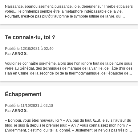
Naissance, épanouissement, puissance, joie, déjeuner sur l’herbe et baisers
volés… le printemps semble être la métaphore indépassable de la vie.
Pourtant, n’est-ce pas plutôt l’automne le symbole ultime de la vie, qui
n’hésite pas à tout tenter pour l’honorer,...
Te connais-tu, toi ?
Publié le 12/10/2021 à 02:40
Par
ARNO S.
Vouloir se connaître soi-même, alors que l’on ignore tout de la peinture sous
verre au Sénégal, des techniques de mariage de la vanille, de l’âge d’or des
Han en Chine, de la seconde loi de la thermodynamique, de l’ébauche de
vie sociale des holothuries,...
Échappement
Publié le 11/10/2021 à 02:18
Par
ARNO S.
– Bonjour, vous êtes nouveau ici ? – Ah, pas du tout, Œuf, je suis l’auteur du
blog, je suis là depuis le premier jour. – Ah ? Vous connaissez mon nom ? –
Évidemment, c’est moi qui te l’ai donné. – Justement, je ne vois pas très bien
où est l’évidence,...