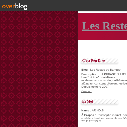
Les Rest
C'est Peu Dire
Blog
: Les Restes du Banquet
Description
: LA PHRASE DU JOU
Une "minime" quotidienne,
modestement absurde, délibéréme
aléatoire, conceptuellement festive
Depuis octobre 2007
Contact
Et Moi
Name :
AR.NO.SI
À Propos :
Philosophe inquiet, po
infidèle, chercheur en écritures. 55
27' E 20° 53' S