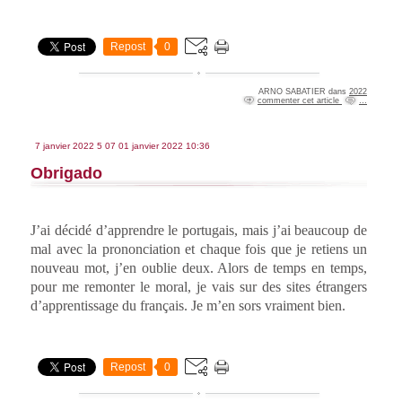
Repost
0
ARNO SABATIER
dans
2022
commenter cet article
…
7 janvier 2022
5
07
01
janvier
2022
10:36
Obrigado
J’ai décidé d’apprendre le portugais, mais j’ai beaucoup de
mal avec la prononciation et chaque fois que je retiens un
nouveau mot, j’en oublie deux. Alors de temps en temps,
pour me remonter le moral, je vais sur des sites étrangers
d’apprentissage du français. Je m’en sors vraiment bien.
Repost
0