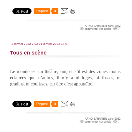
Repost
0
ARNO SABATIER
dans
2022
commenter cet article
…
2 janvier 2022
7
02
01
janvier
2022
18:07
Tous en scène
Le monde est un théâtre, oui, et s’il est des zones moins
éclairées que d’autres, il n’y a ni loges, ni fosses, ni
gradins, ni coulisses, car être c’est apparaître.
Repost
0
ARNO SABATIER
dans
2022
commenter cet article
…