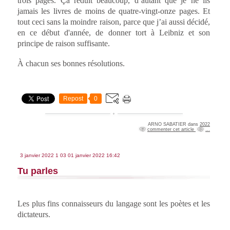
trois pages. Ça réduit beaucoup, d’autant que je ne lis
jamais les livres de moins de quatre-vingt-onze pages. Et
tout ceci sans la moindre raison, parce que j’ai aussi décidé,
en ce début d'année, de donner tort à Leibniz et son
principe de raison suffisante.
À chacun ses bonnes résolutions.
Repost
0
ARNO SABATIER
dans
2022
commenter cet article
…
3 janvier 2022
1
03
01
janvier
2022
16:42
Tu parles
Les plus fins connaisseurs du langage sont les poètes et les
dictateurs.