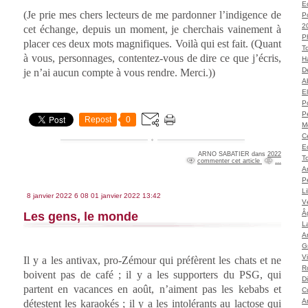
Ec
(Je prie mes chers lecteurs de me pardonner l’indigence de
P
2
cet échange, depuis un moment, je cherchais vainement à
P
placer ces deux mots magnifiques. Voilà qui est fait. (Quant
T
à vous, personnages, contentez-vous de dire ce que j’écris,
H
Dé
je n’ai aucun compte à vous rendre. Merci.))
A
El
Po
P
Repost
0
M
C
E
ARNO SABATIER
dans
2022
To
commenter cet article
…
A
P
L
8 janvier 2022
6
08
01
janvier
2022
13:42
Vé
Â
Les gens, le monde
L
Ar
G
V
Il y a les antivax, pro-Zémour qui préfèrent les chats et ne
Ro
boivent pas de café ; il y a les supporters du PSG, qui
D
partent en vacances en août, n’aiment pas les kebabs et
C
A
détestent les karaokés ; il y a les intolérants au lactose qui