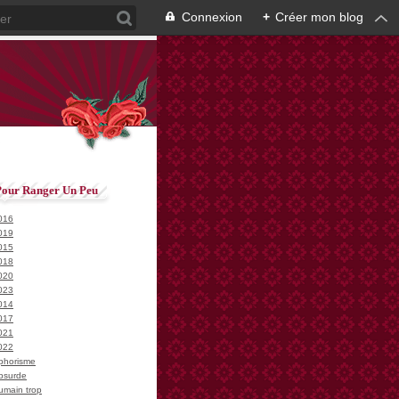
Connexion
+
Créer mon blog
Pour Ranger Un Peu
016
019
015
018
020
023
014
017
021
022
phorisme
bsurde
umain trop