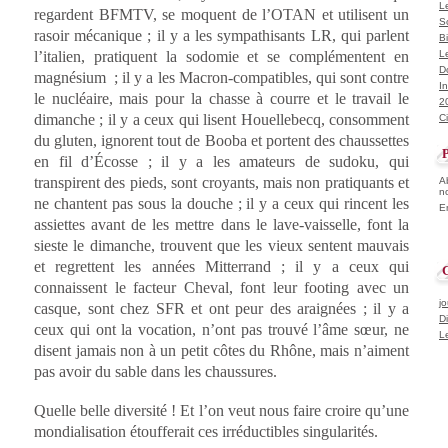
Le
regardent BFMTV, se moquent de l’OTAN et utilisent un
S
rasoir mécanique ; il y a les sympathisants LR, qui parlent
B
l’italien, pratiquent la sodomie et se complémentent en
L
D
magnésium ; il y a les Macron-compatibles, qui sont contre
In
le nucléaire, mais pour la chasse à courre et le travail le
2
dimanche ; il y a ceux qui lisent Houellebecq, consomment
Ci
du gluten, ignorent tout de Booba et portent des chaussettes
en fil d’Écosse ; il y a les amateurs de sudoku, qui
transpirent des pieds, sont croyants, mais non pratiquants et
A
n
ne chantent pas sous la douche ; il y a ceux qui rincent les
E
assiettes avant de les mettre dans le lave-vaisselle, font la
sieste le dimanche, trouvent que les vieux sentent mauvais
et regrettent les années Mitterrand ; il y a ceux qui
G
connaissent le facteur Cheval, font leur footing avec un
j
casque, sont chez SFR et ont peur des araignées ; il y a
D
ceux qui ont la vocation, n’ont pas trouvé l’âme sœur, ne
L
disent jamais non à un petit côtes du Rhône, mais n’aiment
pas avoir du sable dans les chaussures.
Quelle belle diversité ! Et l’on veut nous faire croire qu’une
mondialisation étoufferait ces irréductibles singularités.