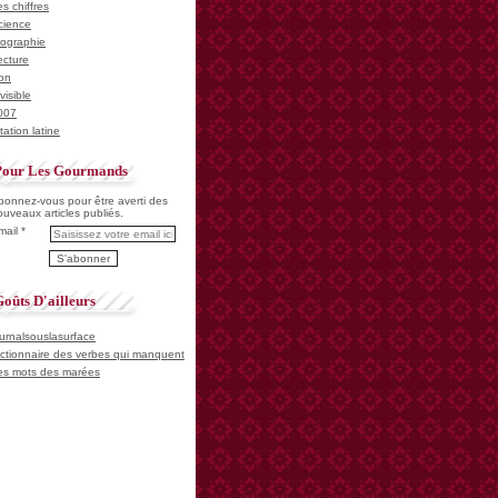
s chiffres
cience
iographie
ecture
on
visible
007
tation latine
Pour Les Gourmands
bonnez-vous pour être averti des
ouveaux articles publiés.
mail
oûts D'ailleurs
ournalsouslasurface
ictionnaire des verbes qui manquent
es mots des marées