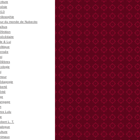
riture
oésie
013
hilosophie
our du monde de Nubecito
aïkus
finition
bécédaire
le & Lui
litique
ensée
oi
élèbres
cologie
i
mour
édagogie
iberté
rité
ge
angage
t
ros Lulu
ie
bert L. T.
ialogue
ulture
nimaux