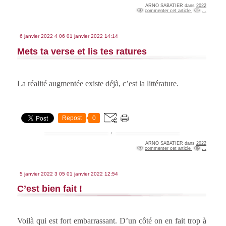
ARNO SABATIER
dans
2022
commenter cet article
…
6 janvier 2022
4
06
01
janvier
2022
14:14
Mets ta verse et lis tes ratures
La réalité augmentée existe déjà, c’est la littérature.
Repost
0
ARNO SABATIER
dans
2022
commenter cet article
…
5 janvier 2022
3
05
01
janvier
2022
12:54
C’est bien fait !
Voilà qui est fort embarrassant. D’un côté on en fait trop à