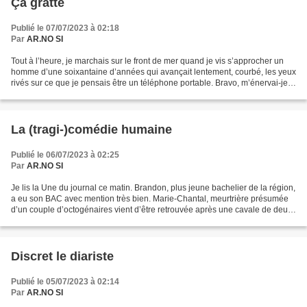
Ça gratte
Publié le 07/07/2023 à 02:18
Par
AR.NO SI
Tout à l’heure, je marchais sur le front de mer quand je vis s’approcher un
homme d’une soixantaine d’années qui avançait lentement, courbé, les yeux
rivés sur ce que je pensais être un téléphone portable. Bravo, m’énervai-je,
je croyais que la smartphonite...
La (tragi-)comédie humaine
Publié le 06/07/2023 à 02:25
Par
AR.NO SI
Je lis la Une du journal ce matin. Brandon, plus jeune bachelier de la région,
a eu son BAC avec mention très bien. Marie-Chantal, meurtrière présumée
d’un couple d’octogénaires vient d’être retrouvée après une cavale de deux
semaines. (Les prénoms et...
Discret le diariste
Publié le 05/07/2023 à 02:14
Par
AR.NO SI