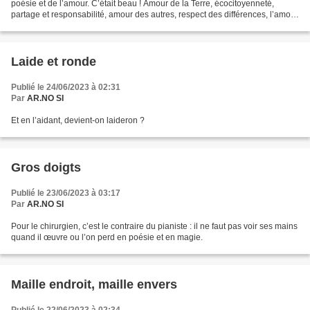
poésie et de l’amour. C’était beau ! Amour de la Terre, écocitoyenneté,
partage et responsabilité, amour des autres, respect des différences, l’amour
pas la guerre, liberté...
Laide et ronde
Publié le 24/06/2023 à 02:31
Par
AR.NO SI
Et en l’aidant, devient-on laideron ?
Gros doigts
Publié le 23/06/2023 à 03:17
Par
AR.NO SI
Pour le chirurgien, c’est le contraire du pianiste : il ne faut pas voir ses mains
quand il œuvre ou l’on perd en poésie et en magie.
Maille endroit, maille envers