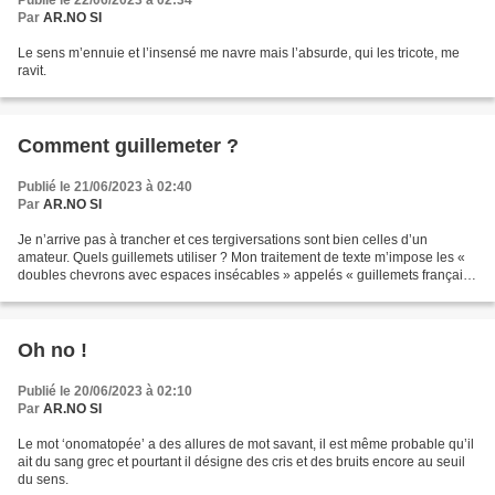
Publié le 22/06/2023 à 02:34
Par
AR.NO SI
Le sens m’ennuie et l’insensé me navre mais l’absurde, qui les tricote, me
ravit.
Comment guillemeter ?
Publié le 21/06/2023 à 02:40
Par
AR.NO SI
Je n’arrive pas à trancher et ces tergiversations sont bien celles d’un
amateur. Quels guillemets utiliser ? Mon traitement de texte m’impose les «
doubles chevrons avec espaces insécables » appelés « guillemets français
». Ils sont arrogants et sévères...
Oh no !
Publié le 20/06/2023 à 02:10
Par
AR.NO SI
Le mot ‘onomatopée’ a des allures de mot savant, il est même probable qu’il
ait du sang grec et pourtant il désigne des cris et des bruits encore au seuil
du sens.