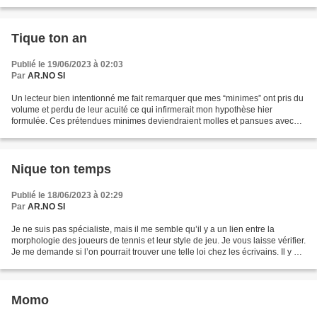
Tique ton an
Publié le 19/06/2023 à 02:03
Par
AR.NO SI
Un lecteur bien intentionné me fait remarquer que mes “minimes” ont pris du
volume et perdu de leur acuité ce qui infirmerait mon hypothèse hier
formulée. Ces prétendues minimes deviendraient molles et pansues avec
l'âge et ce serait le temps qui nous...
Nique ton temps
Publié le 18/06/2023 à 02:29
Par
AR.NO SI
Je ne suis pas spécialiste, mais il me semble qu’il y a un lien entre la
morphologie des joueurs de tennis et leur style de jeu. Je vous laisse vérifier.
Je me demande si l’on pourrait trouver une telle loi chez les écrivains. Il y a
des écritures sèches,...
Momo