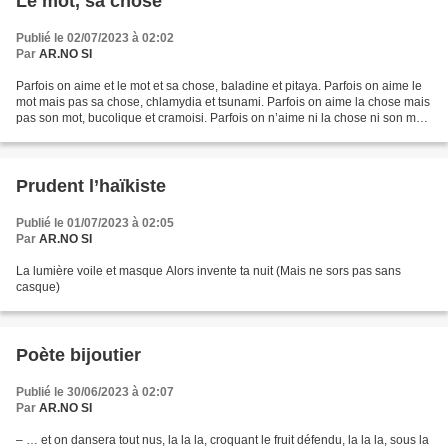
Le mot, sa chose
Publié le 02/07/2023 à 02:02
Par
AR.NO SI
Parfois on aime et le mot et sa chose, baladine et pitaya. Parfois on aime le
mot mais pas sa chose, chlamydia et tsunami. Parfois on aime la chose mais
pas son mot, bucolique et cramoisi. Parfois on n’aime ni la chose ni son mot :
bronchiolite, reprographie....
Prudent l’haïkiste
Publié le 01/07/2023 à 02:05
Par
AR.NO SI
La lumière voile et masque Alors invente ta nuit (Mais ne sors pas sans
casque)
Poète bijoutier
Publié le 30/06/2023 à 02:07
Par
AR.NO SI
– … et on dansera tout nus, la la la, croquant le fruit défendu, la la la, sous la