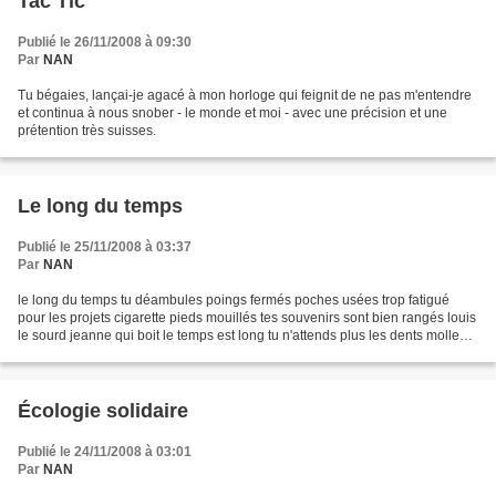
Tac Tic
Publié le 26/11/2008 à 09:30
Par
NAN
Tu bégaies, lançai-je agacé à mon horloge qui feignit de ne pas m'entendre
et continua à nous snober - le monde et moi - avec une précision et une
prétention très suisses.
Le long du temps
Publié le 25/11/2008 à 03:37
Par
NAN
le long du temps tu déambules poings fermés poches usées trop fatigué
pour les projets cigarette pieds mouillés tes souvenirs sont bien rangés louis
le sourd jeanne qui boit le temps est long tu n'attends plus les dents molles
les doigts bleus l'été c'est...
Écologie solidaire
Publié le 24/11/2008 à 03:01
Par
NAN