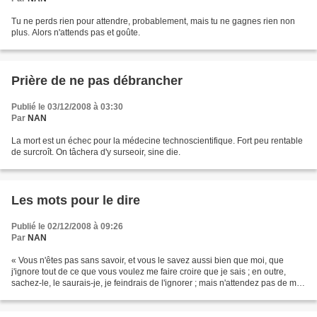
Tu ne perds rien pour attendre, probablement, mais tu ne gagnes rien non
plus. Alors n'attends pas et goûte.
Prière de ne pas débrancher
Publié le 03/12/2008 à 03:30
Par
NAN
La mort est un échec pour la médecine technoscientifique. Fort peu rentable
de surcroît. On tâchera d'y surseoir, sine die.
Les mots pour le dire
Publié le 02/12/2008 à 09:26
Par
NAN
« Vous n'êtes pas sans savoir, et vous le savez aussi bien que moi, que
j'ignore tout de ce que vous voulez me faire croire que je sais ; en outre,
sachez-le, le saurais-je, je feindrais de l'ignorer ; mais n'attendez pas de moi,
ignorant ce que vous...