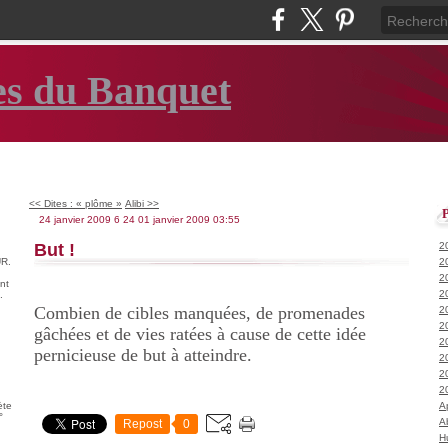
es du Banquet
<< Dites : « plôme »
Alibi >>
24 janvier 2009
6
24
01
janvier
2009
03:55
But !
2
R.
2
2
nt
2
.
Combien de cibles manquées, de promenades
2
2
gâchées et de vies ratées à cause de cette idée
2
pernicieuse de but à atteindre.
2
2
2
ète
A
°
A
Repost
0
H