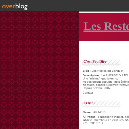
Les Rest
C'est Peu Dire
Blog
: Les Restes du Banquet
Description
: LA PHRASE DU JOU
Une "minime" quotidienne,
modestement absurde, délibéréme
aléatoire, conceptuellement festive
Depuis octobre 2007
Contact
Et Moi
Name :
AR.NO.SI
À Propos :
Philosophe inquiet, po
infidèle, chercheur en écritures. 55
27' E 20° 53' S