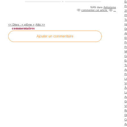
Ec
P
NAN
dans
Aphorisme
commenter cet article
…
2
P
T
H
<< Dites : « plôme »
Alibi >>
commentaires
Dé
A
Ajouter un commentaire
El
Po
P
M
C
E
To
A
P
L
Vé
Â
L
Ar
G
V
Ro
D
C
A