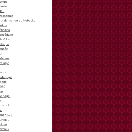
riture
oésie
013
hilosophie
our du monde de Nubecito
aïkus
finition
bécédaire
le & Lui
litique
ensée
oi
élèbres
cologie
i
mour
édagogie
iberté
rité
ge
angage
t
ros Lulu
ie
bert L. T.
ialogue
ulture
nimaux