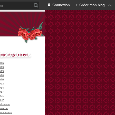
Connexion
+
Créer mon blog
Pour Ranger Un Peu
016
019
015
018
020
023
014
017
021
022
phorisme
bsurde
umain trop