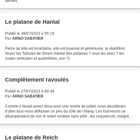
stériles.
Le platane de Hantaï
Publié le 28/07/2022 à 00:19
Par
ARNO SABATIER
Parce qu’elle est incertaine, elle est joyeuse et généreuse, la répétition.
Voyez les Tabulas de Simon Hantaï (les platanes ? vous les avez ? les
routes verticales et quadrillées, non ?)
Complètement ravoulés
Publié le 27/07/2022 à 00:44
Par
ARNO SABATIER
Comme il faisait assez doux pour une soirée de juillet, nous décidâmes
d’aller tous nous déflasser un peu du côté de l’étang. Les tournesols se
désespéraient de voir le soleil rombler sans pitié ; les coquelicots, malgré
qu’ils en aient, glossaient déjà...
Le platane de Reich