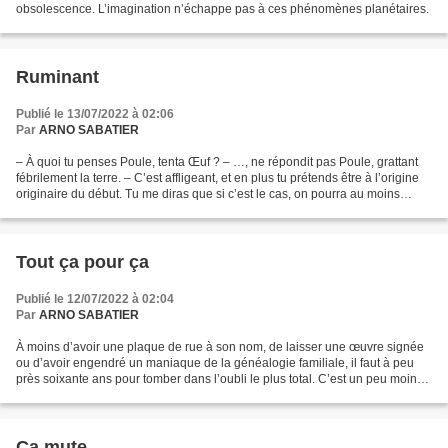
obsolescence. L’imagination n’échappe pas à ces phénomènes planétaires.
Ruminant
Publié le 13/07/2022 à 02:06
Par
ARNO SABATIER
– À quoi tu penses Poule, tenta Œuf ? – …, ne répondit pas Poule, grattant
fébrilement la terre. – C’est affligeant, et en plus tu prétends être à l’origine
originaire du début. Tu me diras que si c’est le cas, on pourra au moins
saluer le progrès fait...
Tout ça pour ça
Publié le 12/07/2022 à 02:04
Par
ARNO SABATIER
À moins d’avoir une plaque de rue à son nom, de laisser une œuvre signée
ou d’avoir engendré un maniaque de la généalogie familiale, il faut à peu
près soixante ans pour tomber dans l’oubli le plus total. C’est un peu moins
que la durée de vie moyenne....
Ça mute