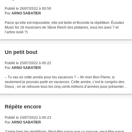
Publié le 26/07/2022 à 00:50
Par
ARNO SABATIER
Parce qu’elle est impossible, elle est belle et féconde la répétition. Écoutez
Music for 18 musicians de Steve Reich (les platanes, vous les avez ? et
l’arbre isolé ?)
Un petit bout
Publié le 25/07/2022 à 00:22
Par
ARNO SABATIER
– Tu vas où cette année pour les vacances ? – Ah mon Bon Pierre, si
seulement je pouvais partir en vacances. Cette année, c’est le congrès des
Dieux ; on se retrouve tous les cinq cents millions d’années pour présenter
nos créations. – Nom de Dieu ! Tu...
Répète encore
Publié le 24/07/2022 à 00:23
Par
ARNO SABATIER
J’aime bien les répétitions. Peut-être parce que ça rassure, peut-être parce