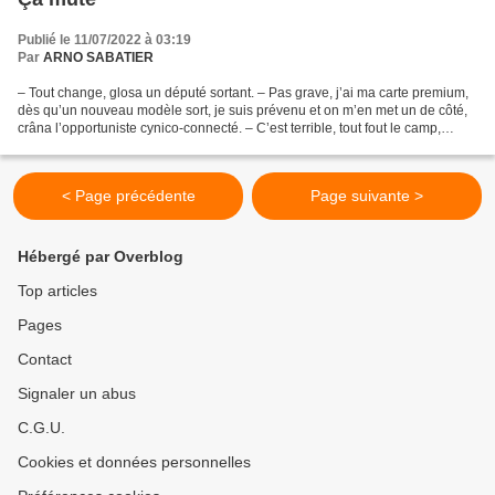
Publié le 11/07/2022 à 03:19
Par
ARNO SABATIER
– Tout change, glosa un député sortant. – Pas grave, j’ai ma carte premium,
dès qu’un nouveau modèle sort, je suis prévenu et on m’en met un de côté,
crâna l’opportuniste cynico-connecté. – C’est terrible, tout fout le camp,
c’était tellement mieux avant,...
< Page précédente
Page suivante >
Hébergé par Overblog
Top articles
Pages
Contact
Signaler un abus
C.G.U.
Cookies et données personnelles