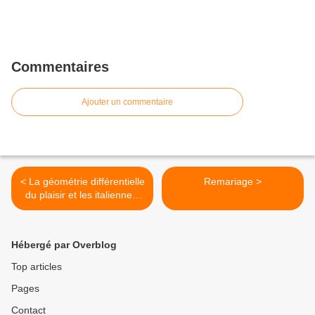
Commentaires
Ajouter un commentaire
< La géométrie différentielle
Remariage >
du plaisir et les italiennes,
Giulietta, Ipazia, Fellide et
Anna (IV 9)
Hébergé par Overblog
Top articles
Pages
Contact