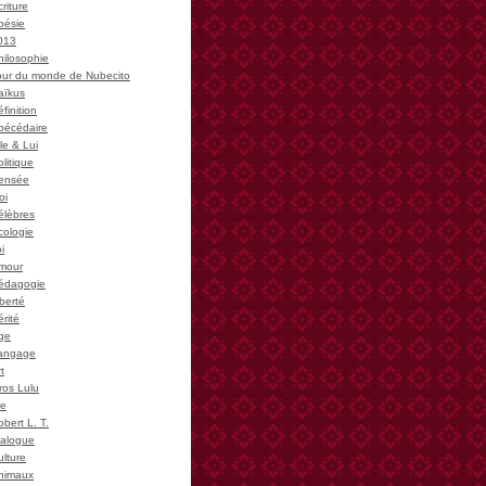
riture
oésie
013
hilosophie
our du monde de Nubecito
aïkus
finition
bécédaire
le & Lui
litique
ensée
oi
élèbres
cologie
i
mour
édagogie
iberté
rité
ge
angage
t
ros Lulu
ie
bert L. T.
ialogue
ulture
nimaux