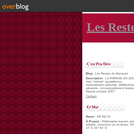
Les Rest
C'est Peu Dire
Blog
: Les Restes du Banquet
Description
: LA PHRASE DU JOU
Une "minime" quotidienne,
modestement absurde, délibéréme
aléatoire, conceptuellement festive
Depuis octobre 2007
Contact
Et Moi
Name :
AR.NO.SI
À Propos :
Philosophe inquiet, po
infidèle, chercheur en écritures. 55
27' E 20° 53' S