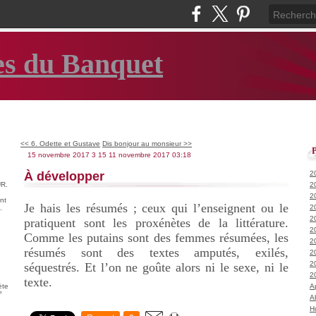
es du Banquet
<< 6. Odette et Gustave
Dis bonjour au monsieur >>
15 novembre 2017
3
15
11
novembre
2017
03:18
À développer
2
R.
2
2
nt
Je hais les résumés ; ceux qui l’enseignent ou le
2
.
2
pratiquent sont les proxénètes de la littérature.
2
Comme les putains sont des femmes résumées, les
2
résumés sont des textes amputés, exilés,
2
2
séquestrés. Et l’on ne goûte alors ni le sexe, ni le
2
texte.
ète
A
°
A
H