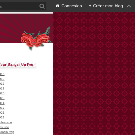
Connexion
+
Créer mon blog
Pour Ranger Un Peu
016
019
015
018
020
023
014
017
021
022
phorisme
bsurde
umain trop