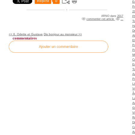
Repost
0
Ec
P
2
ARNO
dans
2017
P
commenter cet article
…
T
H
Dé
<< 6. Odette et Gustave
Dis bonjour au monsieur >>
A
commentaires
El
Po
Ajouter un commentaire
P
M
C
E
To
A
P
L
Vé
Â
L
Ar
G
V
Ro
D
C
A