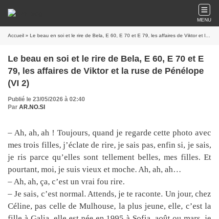
MENU
Accueil
» Le beau en soi et le rire de Bela, E 60, E 70 et E 79, les affaires de Viktor et la ruse de Pénélope (VI 2)
Le beau en soi et le rire de Bela, E 60, E 70 et E
79, les affaires de Viktor et la ruse de Pénélope
(VI 2)
Publié le 23/05/2026 à 02:40
Par
AR.NO.SI
– Ah, ah, ah ! Toujours, quand je regarde cette photo avec
mes trois filles, j’éclate de rire, je sais pas, enfin si, je sais,
je ris parce qu’elles sont tellement belles, mes filles. Et
pourtant, moi, je suis vieux et moche. Ah, ah, ah…
– Ah, ah, ça, c’est un vrai fou rire.
– Je sais, c’est normal. Attends, je te raconte. Un jour, chez
Céline, pas celle de Mulhouse, la plus jeune, elle, c’est la
fille à Galia, elle est née en 1995 à Sofia, août ou mars, je