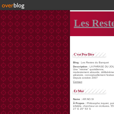
Les Rest
C'est Peu Dire
Blog
: Les Restes du Banquet
Description
: LA PHRASE DU JOU
Une "minime" quotidienne,
modestement absurde, délibéréme
aléatoire, conceptuellement festive
Depuis octobre 2007
Contact
Et Moi
Name :
AR.NO.SI
À Propos :
Philosophe inquiet, po
infidèle, chercheur en écritures. 55
27' E 20° 53' S