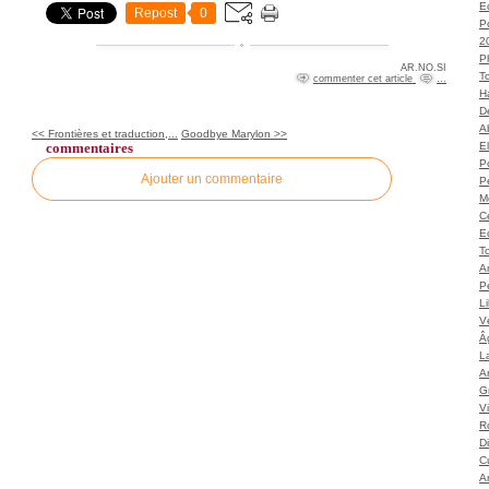
Ec
Repost
0
P
2
P
AR.NO.SI
T
commenter cet article
…
H
Dé
A
<< Frontières et traduction,...
Goodbye Marylon >>
commentaires
El
Po
Ajouter un commentaire
P
M
C
E
To
A
P
L
Vé
Â
L
Ar
G
V
Ro
D
C
A