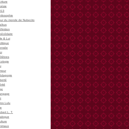
riture
oésie
013
hilosophie
our du monde de Nubecito
aïkus
finition
bécédaire
le & Lui
litique
ensée
oi
élèbres
cologie
i
mour
édagogie
iberté
rité
ge
angage
t
ros Lulu
ie
bert L. T.
ialogue
ulture
nimaux