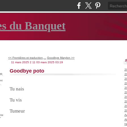
es du Banquet
<< Frontières et traduction,...
Goodbye Marylon >>
11 mars 2025
2
11
03
mars
2025
03:19
Goodbye poto
2
R.
2
2
nt
2
.
Tu nais
2
2
2
Tu vis
2
2
Tumeur
2
ète
A
°
A
H