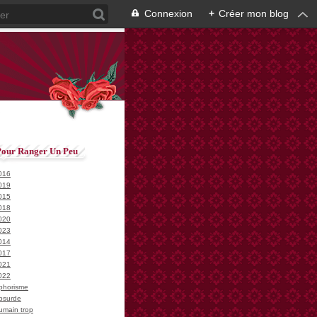
Connexion
+
Créer mon blog
Pour Ranger Un Peu
016
019
015
018
020
023
014
017
021
022
phorisme
bsurde
umain trop