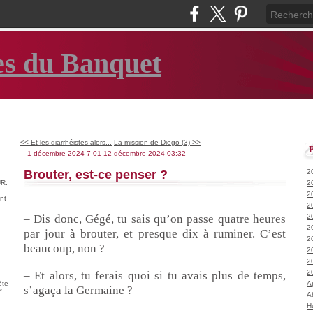
es du Banquet
<< Et les diarrhéistes alors...
La mission de Diego (3) >>
1 décembre 2024
7
01
12
décembre
2024
03:32
Brouter, est-ce penser ?
2
R.
2
2
nt
2
.
– Dis donc, Gégé, tu sais qu’on passe quatre heures
2
2
par jour à brouter, et presque dix à ruminer. C’est
2
beaucoup, non ?
2
2
2
– Et alors, tu ferais quoi si tu avais plus de temps,
ète
A
s’agaça la Germaine ?
°
A
H