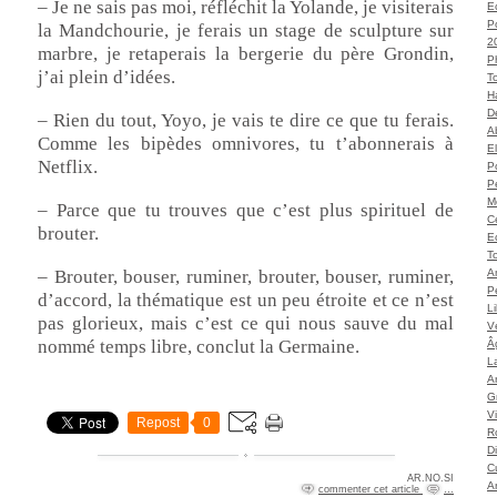
– Je ne sais pas moi, réfléchit la Yolande, je visiterais
Ec
P
la Mandchourie, je ferais un stage de sculpture sur
2
marbre, je retaperais la bergerie du père Grondin,
P
j’ai plein d’idées.
T
H
Dé
– Rien du tout, Yoyo, je vais te dire ce que tu ferais.
A
Comme les bipèdes omnivores, tu t’abonnerais à
El
Netflix.
Po
P
M
– Parce que tu trouves que c’est plus spirituel de
C
brouter.
E
To
– Brouter, bouser, ruminer, brouter, bouser, ruminer,
A
P
d’accord, la thématique est un peu étroite et ce n’est
L
pas glorieux, mais c’est ce qui nous sauve du mal
Vé
nommé temps libre, conclut la Germaine.
Â
L
Ar
G
V
Repost
0
Ro
D
C
AR.NO.SI
A
commenter cet article
…