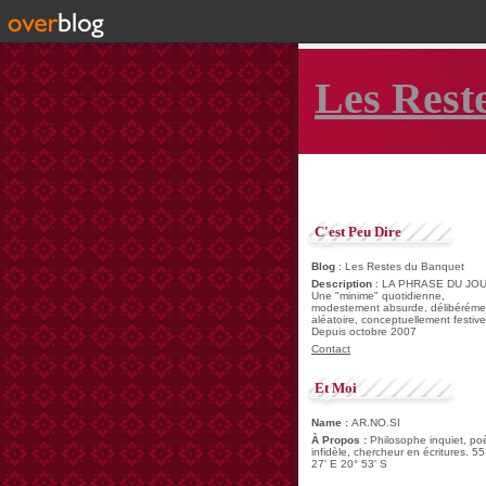
Les Rest
C'est Peu Dire
Blog
: Les Restes du Banquet
Description
: LA PHRASE DU JOU
Une "minime" quotidienne,
modestement absurde, délibéréme
aléatoire, conceptuellement festive
Depuis octobre 2007
Contact
Et Moi
Name :
AR.NO.SI
À Propos :
Philosophe inquiet, po
infidèle, chercheur en écritures. 55
27' E 20° 53' S