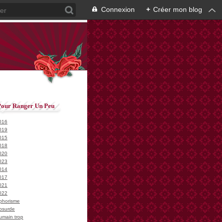
Connexion
+
Créer mon blog
Pour Ranger Un Peu
016
019
015
018
020
023
014
017
021
022
phorisme
bsurde
umain trop