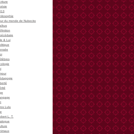
riture
oésie
013
hilosophie
our du monde de Nubecito
aïkus
finition
bécédaire
le & Lui
litique
ensée
oi
élèbres
cologie
i
mour
édagogie
iberté
rité
ge
angage
t
ros Lulu
ie
bert L. T.
ialogue
ulture
nimaux