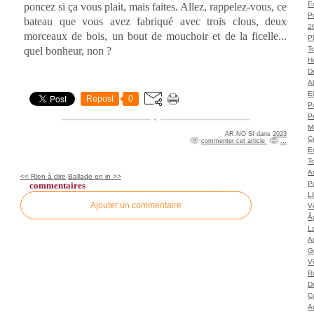
Ec
poncez si ça vous plait, mais faites. Allez, rappelez-vous, ce
P
bateau que vous avez fabriqué avec trois clous, deux
2
morceaux de bois, un bout de mouchoir et de la ficelle...
P
quel bonheur, non ?
T
H
Dé
A
El
Repost
0
Po
P
M
AR.NO SI
dans
2023
C
commenter cet article
…
E
To
A
<< Rien à dire
Ballade en in >>
P
commentaires
L
Ajouter un commentaire
Vé
Â
L
Ar
G
V
Ro
D
C
A