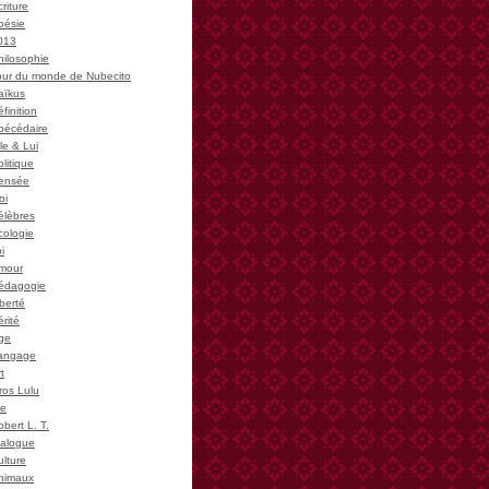
riture
oésie
013
hilosophie
our du monde de Nubecito
aïkus
finition
bécédaire
le & Lui
litique
ensée
oi
élèbres
cologie
i
mour
édagogie
iberté
rité
ge
angage
t
ros Lulu
ie
bert L. T.
ialogue
ulture
nimaux