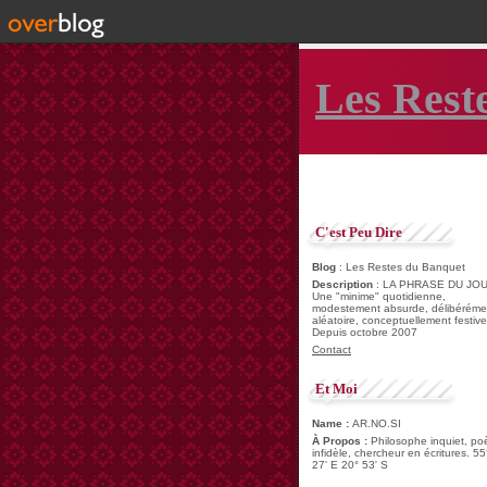
Les Rest
C'est Peu Dire
Blog
: Les Restes du Banquet
Description
: LA PHRASE DU JOU
Une "minime" quotidienne,
modestement absurde, délibéréme
aléatoire, conceptuellement festive
Depuis octobre 2007
Contact
Et Moi
Name :
AR.NO.SI
À Propos :
Philosophe inquiet, po
infidèle, chercheur en écritures. 55
27' E 20° 53' S