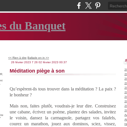
es du Banquet
<< Rien à dire
Ballade en in >>
26 février 2023
7
26
02
février
2023
00:37
Méditation piège à son
2
R.
2
2
nt
2
.
2
Qu’espèrent-ils tous trouver dans la méditation ? La paix ?
2
le bonheur ?
2
2
Mais non, faites plutôt, voudrais-je leur dire. Construisez
2
2
une cabane, écrivez un poème, plantez des salades, invitez
ète
A
le voisin, dansez la carmagnole, partagez vos falafels,
°
A
courez un marathon, jouez aux dominos, sciez, vissez,
H