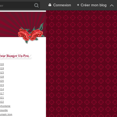
Connexion
+
Créer mon blog
Pour Ranger Un Peu
016
019
015
018
020
023
014
017
021
022
phorisme
bsurde
umain trop