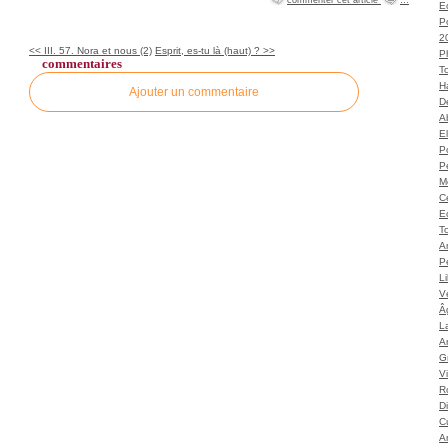
Ec
P
2
<< III. 57. Nora et nous (2)
Esprit, es-tu là (haut) ? >>
P
commentaires
T
H
Ajouter un commentaire
Dé
A
El
Po
P
M
C
E
To
A
P
L
Vé
Â
L
Ar
G
V
Ro
D
C
A