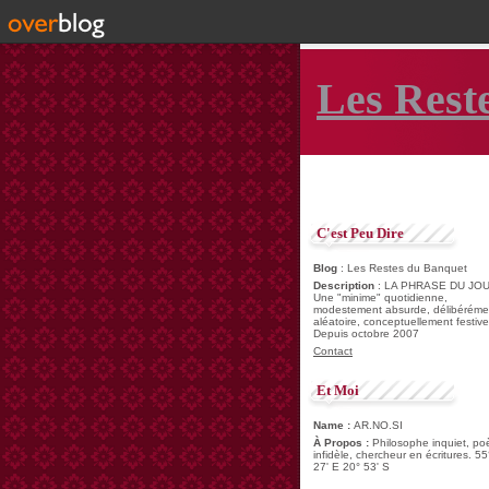
Les Rest
C'est Peu Dire
Blog
: Les Restes du Banquet
Description
: LA PHRASE DU JOU
Une "minime" quotidienne,
modestement absurde, délibéréme
aléatoire, conceptuellement festive
Depuis octobre 2007
Contact
Et Moi
Name :
AR.NO.SI
À Propos :
Philosophe inquiet, po
infidèle, chercheur en écritures. 55
27' E 20° 53' S