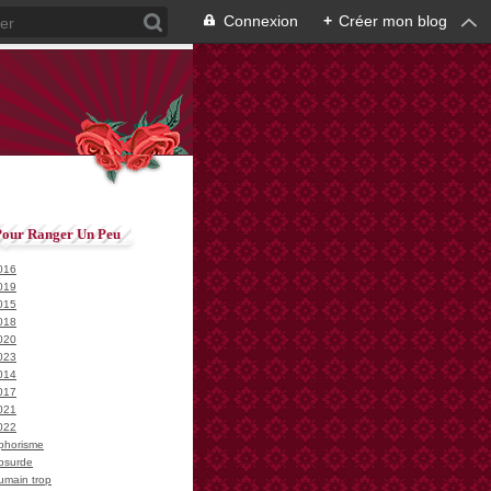
Connexion
+
Créer mon blog
Pour Ranger Un Peu
016
019
015
018
020
023
014
017
021
022
phorisme
bsurde
umain trop