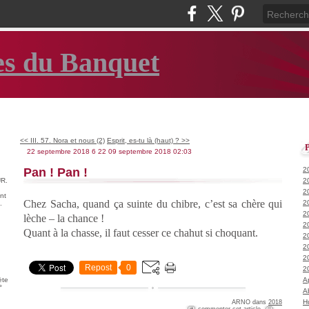
es du Banquet
<< III. 57. Nora et nous (2)
Esprit, es-tu là (haut) ? >>
22 septembre 2018
6
22
09
septembre
2018
02:03
Pan ! Pan !
2
R.
2
2
nt
Chez Sacha, quand ça suinte du chibre, c’est sa chère qui
2
.
2
lèche – la chance !
2
Quant à la chasse, il faut cesser ce chahut si choquant.
2
2
2
Repost
0
2
ète
A
°
A
H
ARNO
dans
2018
commenter cet article
…