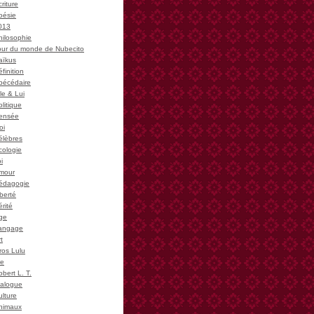
riture
oésie
013
hilosophie
our du monde de Nubecito
aïkus
finition
bécédaire
le & Lui
litique
ensée
oi
élèbres
cologie
i
mour
édagogie
iberté
rité
ge
angage
t
ros Lulu
ie
bert L. T.
ialogue
ulture
nimaux