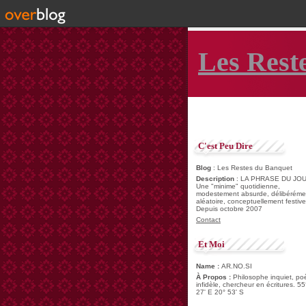
Les Rest
C'est Peu Dire
Blog
: Les Restes du Banquet
Description
: LA PHRASE DU JOU
Une "minime" quotidienne,
modestement absurde, délibéréme
aléatoire, conceptuellement festive
Depuis octobre 2007
Contact
Et Moi
Name :
AR.NO.SI
À Propos :
Philosophe inquiet, po
infidèle, chercheur en écritures. 55
27' E 20° 53' S