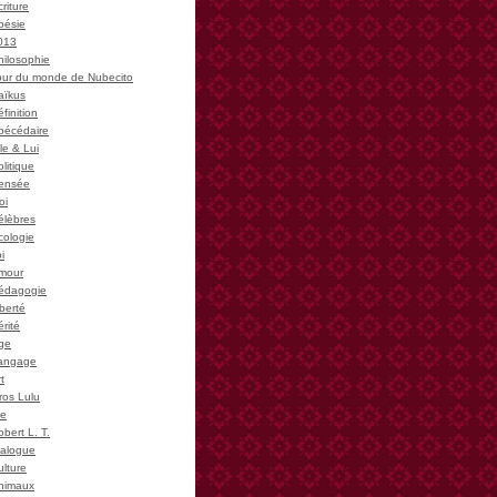
riture
oésie
013
hilosophie
our du monde de Nubecito
aïkus
finition
bécédaire
le & Lui
litique
ensée
oi
élèbres
cologie
i
mour
édagogie
iberté
rité
ge
angage
t
ros Lulu
ie
bert L. T.
ialogue
ulture
nimaux