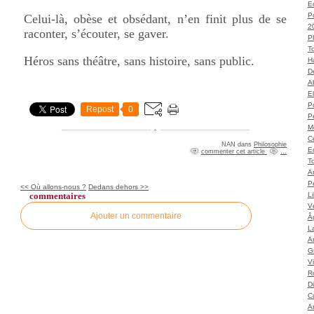
Ec
P
Celui-là, obèse et obsédant, n’en finit plus de se
2
raconter, s’écouter, se gaver.
P
T
Héros sans théâtre, sans histoire, sans public.
H
Dé
A
El
Po
Repost
0
P
M
C
NAN
dans
Philosophie
E
commenter cet article
…
To
A
P
<< Où allons-nous ?
Dedans dehors >>
commentaires
L
Vé
Ajouter un commentaire
Â
L
Ar
G
V
Ro
D
C
A