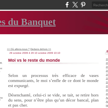
es du Banquet
<< Où allons-nous ?
Dedans dehors >>
29 octobre 2009
4
29
10
octobre
2009
10:10
Moi vs le reste du monde
2
R.
2
2
nt
2
.
Selon un processus très efficace de vases
2
2
communicants, le moi s’enfle de ce dont le monde
2
est expurgé.
2
2
Désenchanté, celui-ci se vide, se tait, se retire hors
2
ète
A
du sens, pour n’être plus qu’un décor bancal, plan
°
A
et pas cher.
H