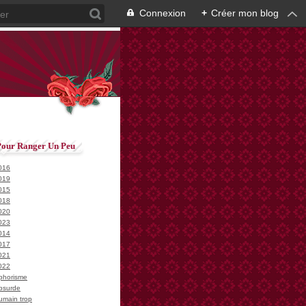
Connexion
+
Créer mon blog
Pour Ranger Un Peu
016
019
015
018
020
023
014
017
021
022
phorisme
bsurde
umain trop