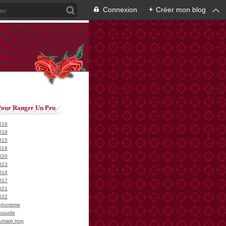
Connexion
+
Créer mon blog
Pour Ranger Un Peu
016
019
015
018
020
023
014
017
021
022
phorisme
bsurde
umain trop