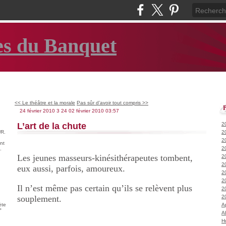
es du Banquet
<< Le théâtre et la morale
Pas sûr d’avoir tout compris >>
24 février 2010
3
24
02
février
2010
03:57
L’art de la chute
2
R.
2
2
nt
2
.
Les jeunes masseurs-kinésithérapeutes tombent,
2
2
eux aussi, parfois, amoureux.
2
2
Il n’est même pas certain qu’ils se relèvent plus
2
souplement.
2
ète
A
°
A
H