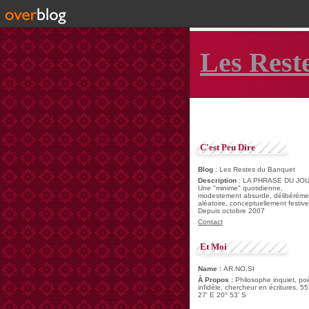
Les Rest
C'est Peu Dire
Blog
: Les Restes du Banquet
Description
: LA PHRASE DU JOU
Une "minime" quotidienne,
modestement absurde, délibéréme
aléatoire, conceptuellement festive
Depuis octobre 2007
Contact
Et Moi
Name :
AR.NO.SI
À Propos :
Philosophe inquiet, po
infidèle, chercheur en écritures. 55
27' E 20° 53' S