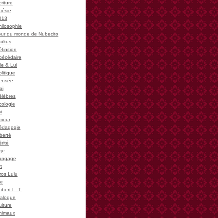
riture
oésie
013
hilosophie
our du monde de Nubecito
aïkus
finition
bécédaire
le & Lui
litique
ensée
oi
élèbres
cologie
i
mour
édagogie
iberté
rité
ge
angage
t
ros Lulu
ie
bert L. T.
ialogue
ulture
nimaux