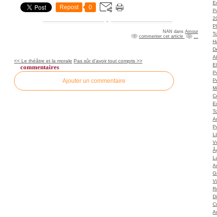
Ec
Repost
0
P
2
P
NAN
dans
Amour
T
commenter cet article
…
H
Dé
A
<< Le théâtre et la morale
Pas sûr d’avoir tout compris >>
El
commentaires
Po
Ajouter un commentaire
P
M
C
E
To
A
P
L
Vé
Â
L
Ar
G
V
Ro
D
C
A