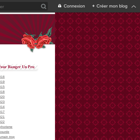
Connexion
+
Créer mon blog
Pour Ranger Un Peu
016
019
015
018
020
023
014
017
021
022
phorisme
bsurde
umain trop