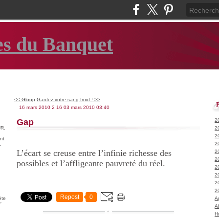
es du Banquet
<< Gloup
Gardez votre sang froid ! >>
16 mars 2010
2
16
03
mars
2010
03:40
Gap
2
R.
2
2
nt
2
.
L’écart se creuse entre l’infinie richesse des
2
2
possibles et l’affligeante pauvreté du réel.
2
2
2
2
Repost
0
ète
A
°
A
H