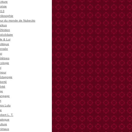
riture
oésie
013
hilosophie
our du monde de Nubecito
aïkus
finition
bécédaire
le & Lui
litique
ensée
oi
élèbres
cologie
i
mour
édagogie
iberté
rité
ge
angage
t
ros Lulu
ie
bert L. T.
ialogue
ulture
nimaux