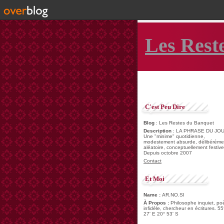
Les Rest
C'est Peu Dire
Blog
: Les Restes du Banquet
Description
: LA PHRASE DU JOU
Une "minime" quotidienne,
modestement absurde, délibéréme
aléatoire, conceptuellement festive
Depuis octobre 2007
Contact
Et Moi
Name :
AR.NO.SI
À Propos :
Philosophe inquiet, po
infidèle, chercheur en écritures. 55
27' E 20° 53' S