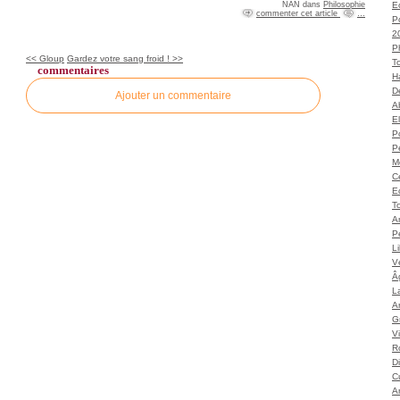
NAN
dans
Philosophie
Ec
commenter cet article
…
P
2
P
<< Gloup
Gardez votre sang froid ! >>
T
commentaires
H
Dé
Ajouter un commentaire
A
El
Po
P
M
C
E
To
A
P
L
Vé
Â
L
Ar
G
V
Ro
D
C
A