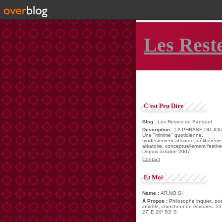
Les Rest
C'est Peu Dire
Blog
: Les Restes du Banquet
Description
: LA PHRASE DU JOU
Une "minime" quotidienne,
modestement absurde, délibéréme
aléatoire, conceptuellement festive
Depuis octobre 2007
Contact
Et Moi
Name :
AR.NO.SI
À Propos :
Philosophe inquiet, po
infidèle, chercheur en écritures. 55
27' E 20° 53' S