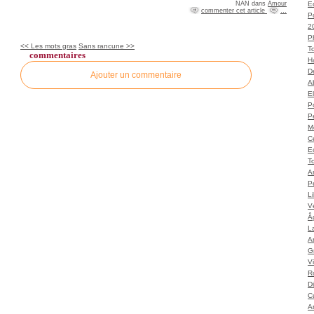
NAN
dans
Amour
Ec
commenter cet article
…
P
2
P
<< Les mots gras
Sans rancune >>
T
commentaires
H
Dé
Ajouter un commentaire
A
El
Po
P
M
C
E
To
A
P
L
Vé
Â
L
Ar
G
V
Ro
D
C
A