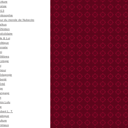
riture
oésie
013
hilosophie
our du monde de Nubecito
aïkus
finition
bécédaire
le & Lui
litique
ensée
oi
élèbres
cologie
i
mour
édagogie
iberté
rité
ge
angage
t
ros Lulu
ie
bert L. T.
ialogue
ulture
nimaux