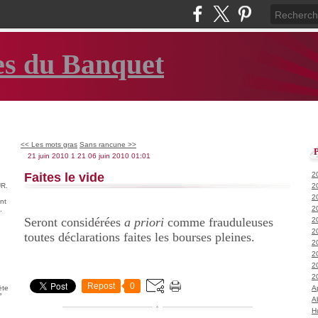
es du Banquet
<< Les mots gras
Sans rancune >>
21 juin 2010
1
21
06
juin
2010
01:01
Faites le vide
2
R.
2
2
nt
2
.
Seront considérées
a priori
comme frauduleuses
2
2
toutes déclarations faites les bourses pleines.
2
2
2
2
Repost
0
ète
A
°
A
H