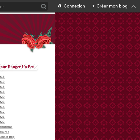
Connexion
+
Créer mon blog
Pour Ranger Un Peu
016
019
015
018
020
023
014
017
021
022
phorisme
bsurde
umain trop