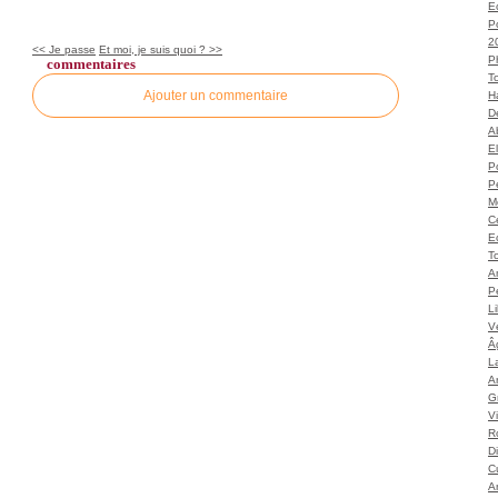
Ec
P
2
<< Je passe
Et moi, je suis quoi ? >>
P
commentaires
T
Ajouter un commentaire
H
Dé
A
El
Po
P
M
C
E
To
A
P
L
Vé
Â
L
Ar
G
V
Ro
D
C
A