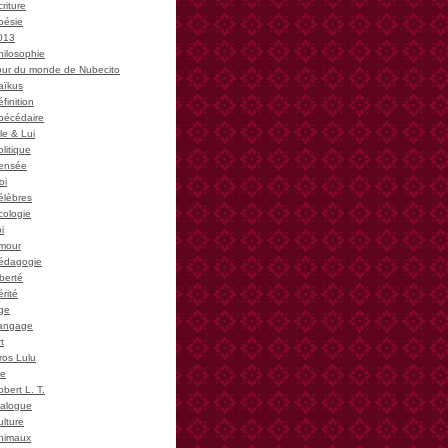
riture
oésie
013
hilosophie
our du monde de Nubecito
aïkus
finition
bécédaire
le & Lui
litique
ensée
oi
élèbres
cologie
i
mour
édagogie
iberté
rité
ge
angage
t
ros Lulu
ie
bert L. T.
ialogue
ulture
nimaux