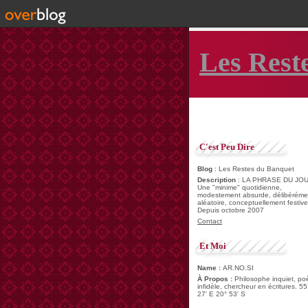
Les Rest
C'est Peu Dire
Blog
: Les Restes du Banquet
Description
: LA PHRASE DU JOU
Une "minime" quotidienne,
modestement absurde, délibéréme
aléatoire, conceptuellement festive
Depuis octobre 2007
Contact
Et Moi
Name :
AR.NO.SI
À Propos :
Philosophe inquiet, po
infidèle, chercheur en écritures. 55
27' E 20° 53' S