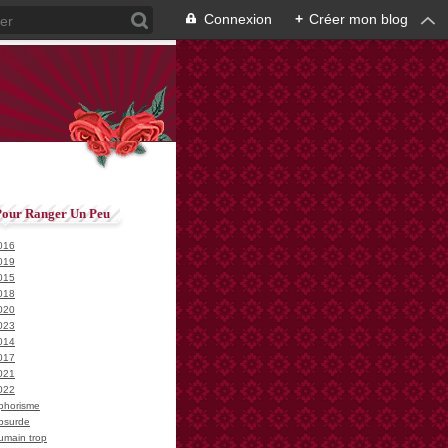
Connexion
+
Créer mon blog
Pour Ranger Un Peu
016
019
015
018
020
023
014
017
021
022
phorisme
bsurde
umain trop