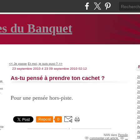
es du Banquet
<< Je passe
Et moi, je suis quoi ? >>
23 septembre 2010
4
23
09
septembre
2010
02:12
As-tu pensé à prendre ton cachet ?
2
R.
2
2
nt
2
.
Pour une pensée hors-piste.
2
2
2
2
2
Repost
0
2
ète
A
°
A
NAN
dans
Pensée
H
commenter cet article
…