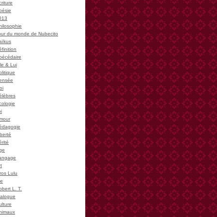
riture
oésie
013
hilosophie
our du monde de Nubecito
aïkus
finition
bécédaire
le & Lui
litique
ensée
oi
élèbres
cologie
i
mour
édagogie
iberté
rité
ge
angage
t
ros Lulu
ie
bert L. T.
ialogue
ulture
nimaux