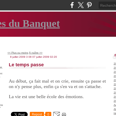
es du Banquet
<< Plus ou moins
À naître >>
8 juillet 2009
3
08
07
juillet
2009
02:20
Le temps passe
2
R.
2
2
nt
2
.
Au début, ça fait mal et on crie, ensuite ça passe et
2
2
on n'y pense plus, enfin ça s'en va et on s'attache.
2
2
La vie est une belle école des émotions.
2
2
ète
A
°
A
H
Repost
0