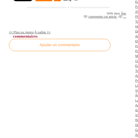
Ec
P
2
NAN
dans
Âge
P
commenter cet article
…
T
H
Dé
<< Plus ou moins
À naître >>
commentaires
A
El
Ajouter un commentaire
Po
P
M
C
E
To
A
P
L
Vé
Â
L
Ar
G
V
Ro
D
C
A