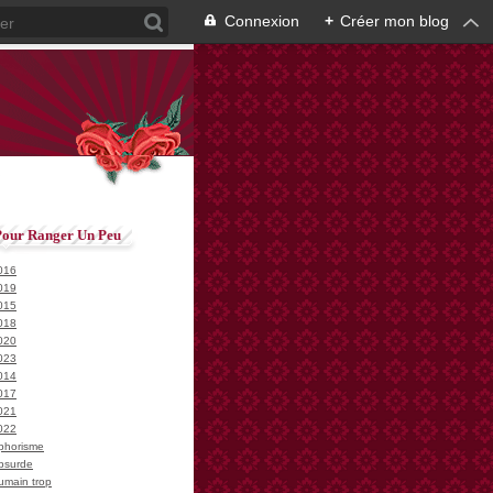
Connexion
+
Créer mon blog
Pour Ranger Un Peu
016
019
015
018
020
023
014
017
021
022
phorisme
bsurde
umain trop