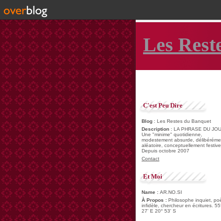
Les Rest
C'est Peu Dire
Blog
: Les Restes du Banquet
Description
: LA PHRASE DU JOU
Une "minime" quotidienne,
modestement absurde, délibéréme
aléatoire, conceptuellement festive
Depuis octobre 2007
Contact
Et Moi
Name :
AR.NO.SI
À Propos :
Philosophe inquiet, po
infidèle, chercheur en écritures. 55
27' E 20° 53' S