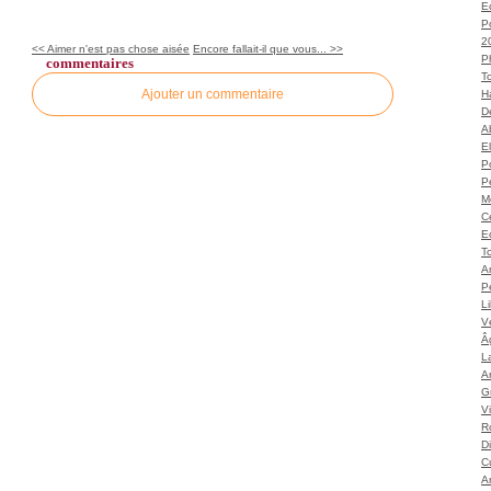
Ec
P
2
<< Aimer n'est pas chose aisée
Encore fallait-il que vous... >>
P
commentaires
T
Ajouter un commentaire
H
Dé
A
El
Po
P
M
C
E
To
A
P
L
Vé
Â
L
Ar
G
V
Ro
D
C
A