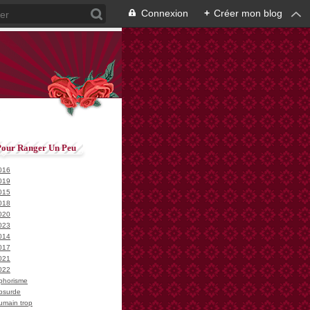
Connexion
+
Créer mon blog
Pour Ranger Un Peu
016
019
015
018
020
023
014
017
021
022
phorisme
bsurde
umain trop