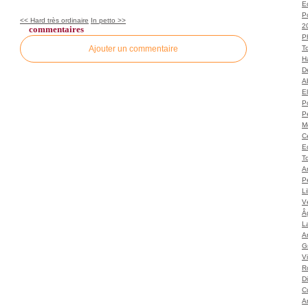
Ec
P
<< Hard très ordinaire
In petto >>
2
commentaires
P
Ajouter un commentaire
T
H
Dé
A
El
Po
P
M
C
E
To
A
P
L
Vé
Â
L
Ar
G
V
Ro
D
C
A