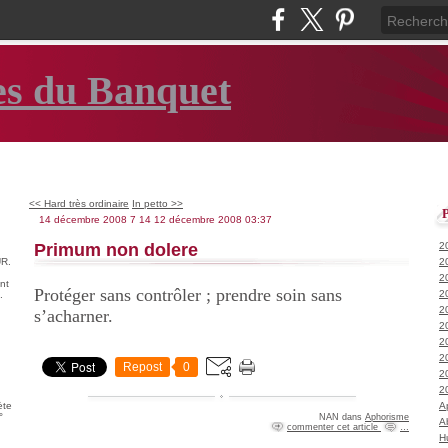
es du Banquet
<< Hard très ordinaire
In petto >>
14 décembre 2008
7
14
12
décembre
2008
03:37
Primum non dolere
2
R.
2
2
nt
Protéger sans contrôler ; prendre soin sans
2
.
2
s’acharner.
2
2
2
Repost
0
2
2
ète
A
°
NAN
dans
Aphorisme
A
commenter cet article
…
H