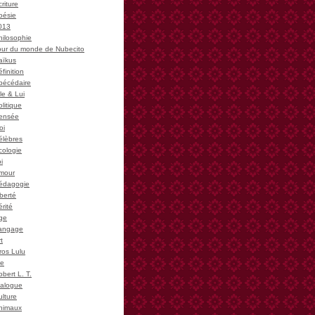
riture
oésie
013
hilosophie
our du monde de Nubecito
aïkus
finition
bécédaire
le & Lui
litique
ensée
oi
élèbres
cologie
i
mour
édagogie
iberté
rité
ge
angage
t
ros Lulu
ie
bert L. T.
ialogue
ulture
nimaux