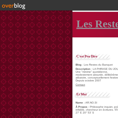
Les Rest
C'est Peu Dire
Blog
: Les Restes du Banquet
Description
: LA PHRASE DU JOU
Une "minime" quotidienne,
modestement absurde, délibéréme
aléatoire, conceptuellement festive
Depuis octobre 2007
Contact
Et Moi
Name :
AR.NO.SI
À Propos :
Philosophe inquiet, po
infidèle, chercheur en écritures. 55
27' E 20° 53' S