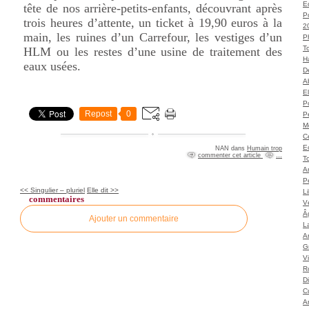
Ec
tête de nos arrière-petits-enfants, découvrant après
P
trois heures d’attente, un ticket à 19,90 euros à la
2
main, les ruines d’un Carrefour, les vestiges d’un
P
T
HLM ou les restes d’une usine de traitement des
H
eaux usées.
Dé
A
El
Po
Repost
0
P
M
C
E
NAN
dans
Humain trop
commenter cet article
…
To
A
P
<< Singulier – pluriel
Elle dit >>
L
commentaires
Vé
Â
Ajouter un commentaire
L
Ar
G
V
Ro
D
C
A