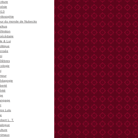
riture
oésie
013
hilosophie
our du monde de Nubecito
aïkus
finition
bécédaire
le & Lui
litique
ensée
oi
élèbres
cologie
i
mour
édagogie
iberté
rité
ge
angage
t
ros Lulu
ie
bert L. T.
ialogue
ulture
nimaux