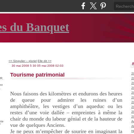
es du Banquet
<< Singulier – pluriel
Elle dit >>
30 mai 2008
5
30
05
mai
2008
02:03
Tourisme patrimonial
2
R.
2
2
nt
2
.
Nous faisons des kilomètres et endurons des heures
2
2
de queue pour admirer les ruines d’un
2
amphithéâtre, les vestiges d’un aqueduc ou les
2
restes d’une voie dallée – empreintes à même la
2
2
chair du monde du labeur génial et de la hauteur de
ète
A
vue de quelques Anciens.
°
A
Je ne peux m’empêcher de sourire en imaginant la
H