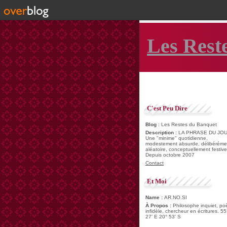
Les Rest
C'est Peu Dire
Blog
: Les Restes du Banquet
Description
: LA PHRASE DU JOU
Une "minime" quotidienne,
modestement absurde, délibéréme
aléatoire, conceptuellement festive
Depuis octobre 2007
Contact
Et Moi
Name :
AR.NO.SI
À Propos :
Philosophe inquiet, po
infidèle, chercheur en écritures. 55
27' E 20° 53' S