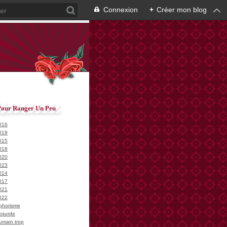
Connexion
+
Créer mon blog
Pour Ranger Un Peu
016
019
015
018
020
023
014
017
021
022
phorisme
bsurde
umain trop