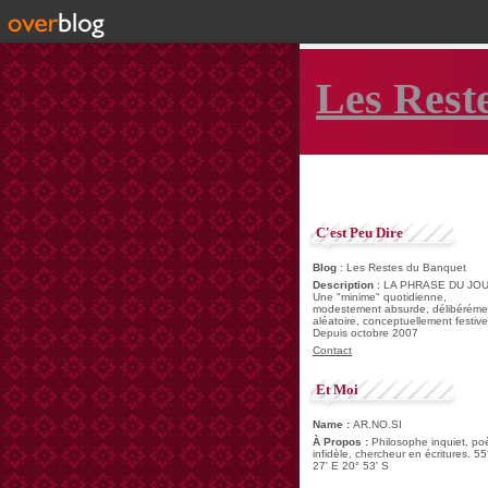
Les Rest
C'est Peu Dire
Blog
: Les Restes du Banquet
Description
: LA PHRASE DU JOU
Une "minime" quotidienne,
modestement absurde, délibéréme
aléatoire, conceptuellement festive
Depuis octobre 2007
Contact
Et Moi
Name :
AR.NO.SI
À Propos :
Philosophe inquiet, po
infidèle, chercheur en écritures. 55
27' E 20° 53' S