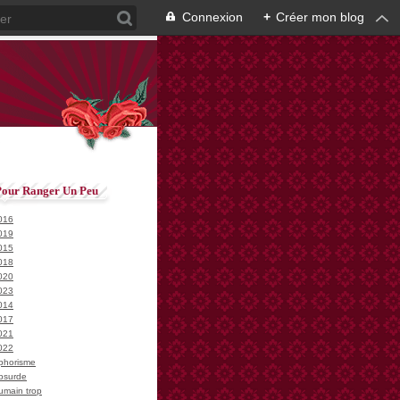
Connexion
+
Créer mon blog
Pour Ranger Un Peu
016
019
015
018
020
023
014
017
021
022
phorisme
bsurde
umain trop