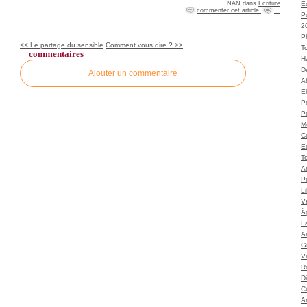
NAN
dans
Ecriture
Ec
commenter cet article
…
P
2
P
<< Le partage du sensible
Comment vous dire ? >>
T
commentaires
H
Dé
Ajouter un commentaire
A
El
Po
P
M
C
E
To
A
P
L
Vé
Â
L
Ar
G
V
Ro
D
C
A