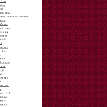
riture
oésie
013
hilosophie
our du monde de Nubecito
aïkus
finition
bécédaire
le & Lui
litique
ensée
oi
élèbres
cologie
i
mour
édagogie
iberté
rité
ge
angage
t
ros Lulu
ie
bert L. T.
ialogue
ulture
nimaux