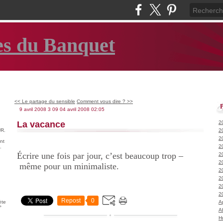
es du Banquet
<< Le partage du sensible
Comment vous dire ? >>
9 avril 2008
3
09
04
avril
2008
02:05
La vacance
2
R.
2
2
nt
2
.
Écrire une fois par jour, c’est beaucoup trop –
2
2
même pour un minimaliste.
2
2
2
2
Repost
0
ète
A
°
A
H