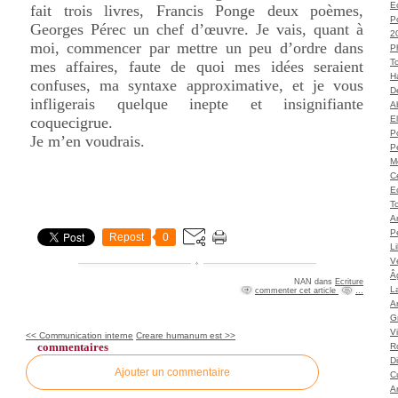
Ec
fait trois livres, Francis Ponge deux poèmes,
P
Georges Pérec un chef d’œuvre. Je vais, quant à
2
moi, commencer par mettre un peu d’ordre dans
P
T
mes affaires, faute de quoi mes idées seraient
H
confuses, ma syntaxe approximative, et je vous
Dé
infligerais quelque inepte et insignifiante
A
coquecigrue.
El
Po
Je m’en voudrais.
P
M
C
E
To
A
P
Repost
0
L
Vé
Â
NAN
dans
Ecriture
L
commenter cet article
…
Ar
G
V
<< Communication interne
Creare humanum est >>
commentaires
Ro
D
Ajouter un commentaire
C
A