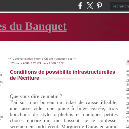
es du Banquet
<< Communication interne
Creare humanum est >>
23 mars 2008
7
23
03
mars
2008
03:30
Conditions de possibilité infrastructurelles
2
R.
2
de l’écriture
2
nt
2
.
2
2
Que vous dire ce matin ?
2
J’ai sur mon bureau un ticket de caisse illisible,
2
une tasse vide, une pince à linge égarée, trois
2
2
bouchons de stylo orphelins et quelques petites
ète
A
choses encore qui me laissent, je le confesse,
°
A
sereinement indifférent. Marguerite Duras en aurait
H