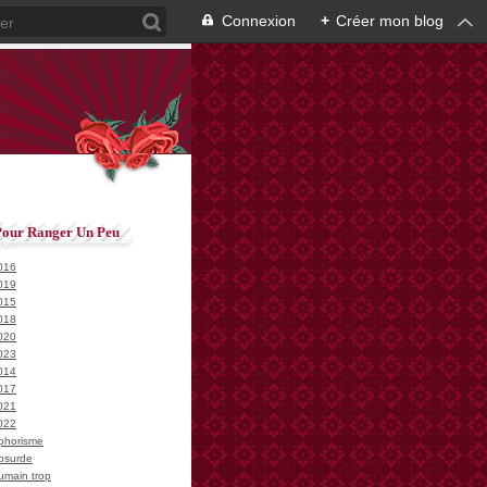
Connexion
+
Créer mon blog
Pour Ranger Un Peu
016
019
015
018
020
023
014
017
021
022
phorisme
bsurde
umain trop