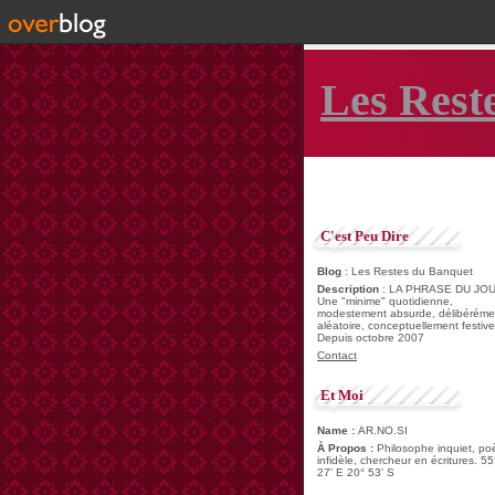
Les Rest
C'est Peu Dire
Blog
: Les Restes du Banquet
Description
: LA PHRASE DU JOU
Une "minime" quotidienne,
modestement absurde, délibéréme
aléatoire, conceptuellement festive
Depuis octobre 2007
Contact
Et Moi
Name :
AR.NO.SI
À Propos :
Philosophe inquiet, po
infidèle, chercheur en écritures. 55
27' E 20° 53' S