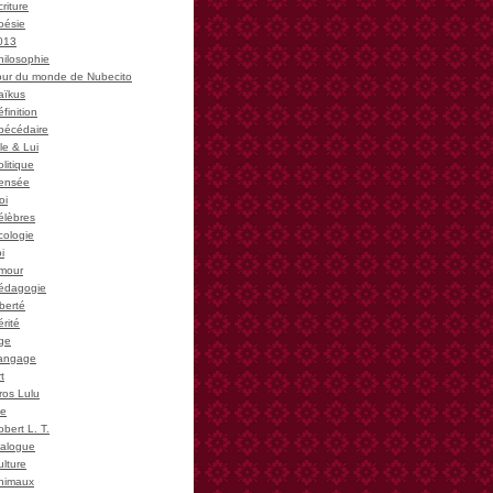
riture
oésie
013
hilosophie
our du monde de Nubecito
aïkus
finition
bécédaire
le & Lui
litique
ensée
oi
élèbres
cologie
i
mour
édagogie
iberté
rité
ge
angage
t
ros Lulu
ie
bert L. T.
ialogue
ulture
nimaux