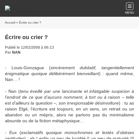
MENU
Accueil
» Écrire ou crier ?
Écrire ou crier ?
Publié le 12/02/2008 à 06:13
Par
NAN
- Louis-Gonzague (
sincèrement dubitatif, tangentiellement
énigmatique quoique délibérément bienveillant
) : quand même,
Nan… !
- Nan (
tenu éveillé par une lancinante et infatigable suspicion à
l’endroit de ce que d’aucuns nomment, à tort ou à raison – telle
est d’ailleurs la question –, son irresponsable désinvolture
) : tu as
raison Elgé, l’écriture est toujours, en un sens, un retrait ou un
abandon ou un mépris, alors ne parlons pas du minimalisme
absurde ou de la fiction métaphysique…
- Eux (
exclamatifs quoique monochromes et lestés d’obèses
certitudes
) : ah ! enfin un peu de lucidité !! un peu de maturité !!!