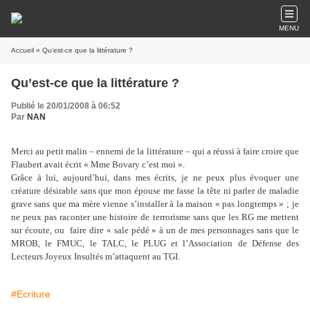
MENU
Accueil
» Qu’est-ce que la littérature ?
Qu’est-ce que la littérature ?
Publié le 20/01/2008 à 06:52
Par
NAN
Merci au petit malin – ennemi de la littérature
– qui a réussi à faire croire que
Flaubert avait écrit « Mme Bovary c’est moi ».
Grâce à lui, aujourd’hui, dans mes écrits, je ne peux plus évoquer une
créature désirable sans que mon épouse me fasse la tête ni parler de maladie
grave sans que ma mère vienne s’installer à la maison « pas longtemps » ;
je
ne peux pas raconter une histoire de terrorisme sans que les RG me mettent
sur écoute, ou faire dire « sale pédé » à un de mes personnages sans que le
MROB, le FMUC, le TALC, le PLUG et l’Association de Défense des
Lecteurs Joyeux Insultés m’attaquent au TGI.
#Ecriture