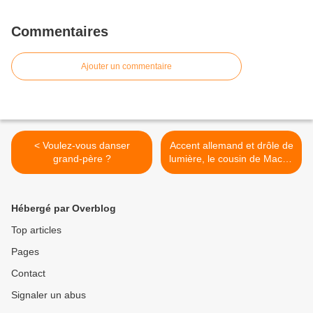
Commentaires
Ajouter un commentaire
< Voulez-vous danser
Accent allemand et drôle de
grand-père ?
lumière, le cousin de Macha
et l’ex-collègue de Luka,
l’esturgeon et le saucisson
au paprika (VI 8) >
Hébergé par Overblog
Top articles
Pages
Contact
Signaler un abus