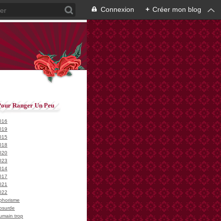
Connexion
+
Créer mon blog
Pour Ranger Un Peu
016
019
015
018
020
023
014
017
021
022
phorisme
bsurde
umain trop