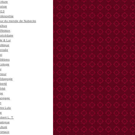
riture
oésie
013
hilosophie
our du monde de Nubecito
aïkus
finition
bécédaire
le & Lui
litique
ensée
oi
élèbres
cologie
i
mour
édagogie
iberté
rité
ge
angage
t
ros Lulu
ie
bert L. T.
ialogue
ulture
nimaux