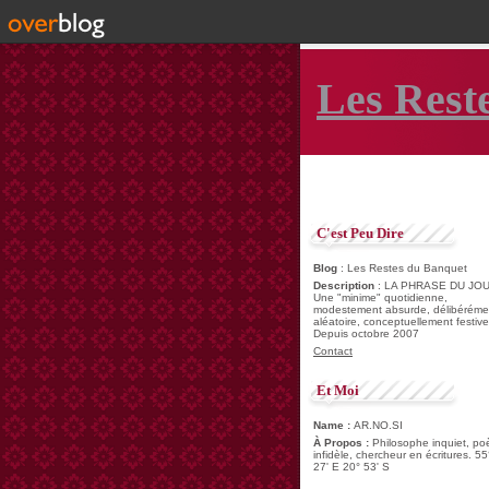
Les Rest
C'est Peu Dire
Blog
: Les Restes du Banquet
Description
: LA PHRASE DU JOU
Une "minime" quotidienne,
modestement absurde, délibéréme
aléatoire, conceptuellement festive
Depuis octobre 2007
Contact
Et Moi
Name :
AR.NO.SI
À Propos :
Philosophe inquiet, po
infidèle, chercheur en écritures. 55
27' E 20° 53' S