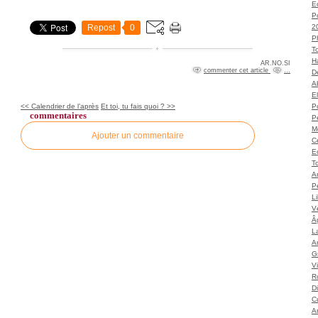
Ec
P
Repost
0
2
P
T
H
AR.NO.SI
commenter cet article
…
Dé
A
El
<< Calendrier de l’après
Et toi, tu fais quoi ? >>
Po
commentaires
P
M
Ajouter un commentaire
C
E
To
A
P
L
Vé
Â
L
Ar
G
V
Ro
D
C
A