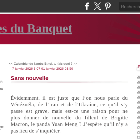
es du Banquet
<< Calendrier de l’après
Et toi, tu fais quoi ? >>
7 janvier 2026
3
07
01
janvier
2026
03:50
Sans nouvelle
2
R.
2
2
nt
2
.
Évidemment, il est juste que l’on nous parle du
2
2
Vénézuéla, de l’Iran et de l’Ukraine, ce qu’il s’y
2
passe est grave, mais est-ce une raison pour ne
2
plus donner de nouvelle du filleul de Brigitte
2
2
Macron, le panda Yuan Meng ? J’espère qu’il n’y a
ète
A
pas lieu de s’inquiéter.
°
A
H