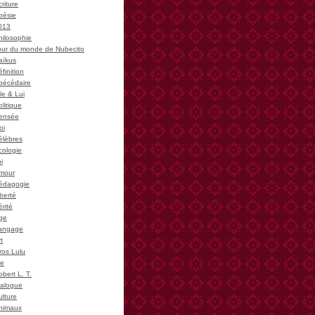
riture
oésie
013
hilosophie
our du monde de Nubecito
aïkus
finition
bécédaire
le & Lui
litique
ensée
oi
élèbres
cologie
i
mour
édagogie
iberté
rité
ge
angage
t
ros Lulu
ie
bert L. T.
ialogue
ulture
nimaux