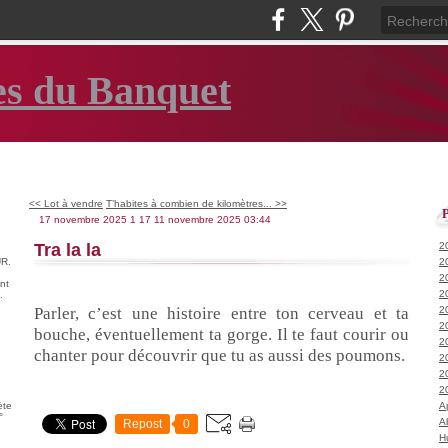
es du Banquet
<< Lot à vendre
T’habites à combien de kilomètres... >>
17 novembre 2025
1
17
11
novembre
2025
03:44
Tra la la
2
R.
2
2
nt
2
.
Parler, c’est une histoire entre ton cerveau et ta
2
2
bouche, éventuellement ta gorge. Il te faut courir ou
2
chanter pour découvrir que tu as aussi des poumons.
2
2
2
ète
A
°
A
Repost
0
H