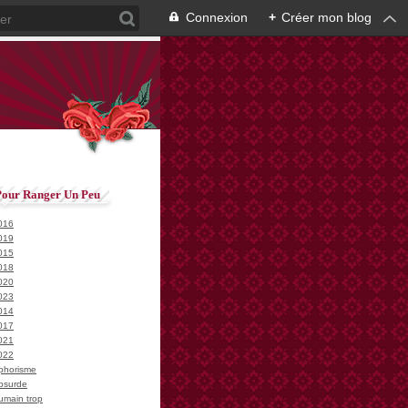
Connexion
+
Créer mon blog
Pour Ranger Un Peu
016
019
015
018
020
023
014
017
021
022
phorisme
bsurde
umain trop