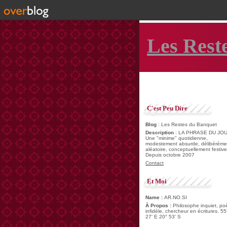
Les Rest
C'est Peu Dire
Blog
: Les Restes du Banquet
Description
: LA PHRASE DU JOU
Une "minime" quotidienne,
modestement absurde, délibéréme
aléatoire, conceptuellement festive
Depuis octobre 2007
Contact
Et Moi
Name :
AR.NO.SI
À Propos :
Philosophe inquiet, po
infidèle, chercheur en écritures. 55
27' E 20° 53' S