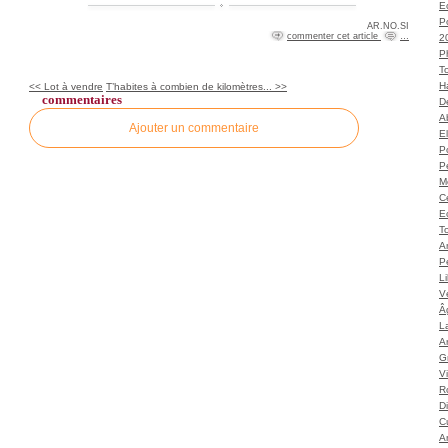
Ec
P
AR.NO.SI
commenter cet article
…
2
P
T
H
<< Lot à vendre
T’habites à combien de kilomètres... >>
commentaires
Dé
A
Ajouter un commentaire
El
Po
P
M
C
E
To
A
P
L
Vé
Â
L
Ar
G
V
Ro
D
C
A