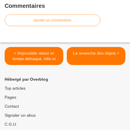
Commentaires
Ajouter un commentaire
< Impossible retour et
La revanche des objets >
temps détraqué, iritis et
syphilis, casa Roja et
muscle fléchisseur (V 1)
Hébergé par Overblog
Top articles
Pages
Contact
Signaler un abus
C.G.U.