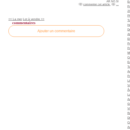
AR.NO.SI
Ec
commenter cet article
…
P
2
P
<< La mer
Lot à vendre >>
T
commentaires
H
Dé
Ajouter un commentaire
A
El
Po
P
M
C
E
To
A
P
L
Vé
Â
L
Ar
G
V
Ro
D
C
A