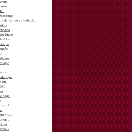
riture
oésie
013
hilosophie
our du monde de Nubecito
aïkus
finition
bécédaire
le & Lui
litique
ensée
oi
élèbres
cologie
i
mour
édagogie
iberté
rité
ge
angage
t
ros Lulu
ie
bert L. T.
ialogue
ulture
nimaux