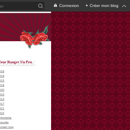
Connexion
+
Créer mon blog
Pour Ranger Un Peu
016
019
015
018
020
023
014
017
021
022
phorisme
bsurde
umain trop