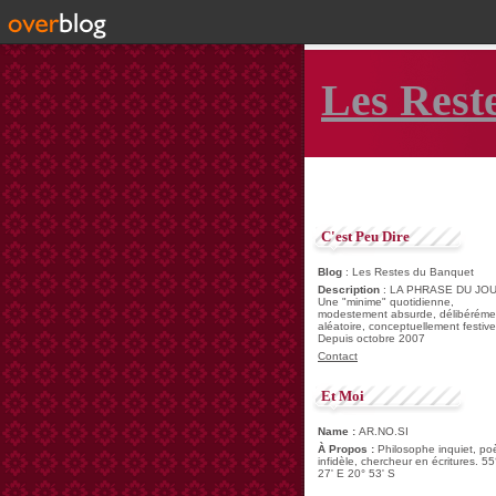
Les Rest
C'est Peu Dire
Blog
: Les Restes du Banquet
Description
: LA PHRASE DU JOU
Une "minime" quotidienne,
modestement absurde, délibéréme
aléatoire, conceptuellement festive
Depuis octobre 2007
Contact
Et Moi
Name :
AR.NO.SI
À Propos :
Philosophe inquiet, po
infidèle, chercheur en écritures. 55
27' E 20° 53' S