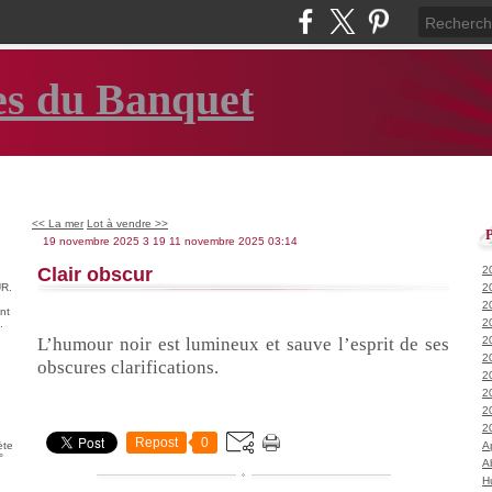
es du Banquet
<< La mer
Lot à vendre >>
19 novembre 2025
3
19
11
novembre
2025
03:14
Clair obscur
2
R.
2
2
nt
2
.
L’humour noir est lumineux et sauve l’esprit de ses
2
2
obscures clarifications.
2
2
2
2
Repost
0
ète
A
°
A
H