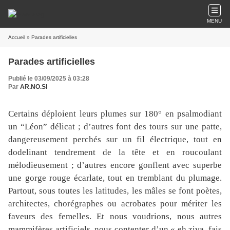
MENU
Accueil
» Parades artificielles
Parades artificielles
Publié le 03/09/2025 à 03:28
Par
AR.NO.SI
Certains déploient leurs plumes sur 180° en psalmodiant
un “Léon” délicat ; d’autres font des tours sur une patte,
dangereusement perchés sur un fil électrique, tout en
dodelinant tendrement de la tête et en roucoulant
mélodieusement ; d’autres encore gonflent avec superbe
une gorge rouge écarlate, tout en tremblant du plumage.
Partout, sous toutes les latitudes, les mâles se font poètes,
architectes, chorégraphes ou acrobates pour mériter les
faveurs des femelles. Et nous voudrions, nous autres
mammifères artificiels, nous contenter d’un « eh ziva, fais