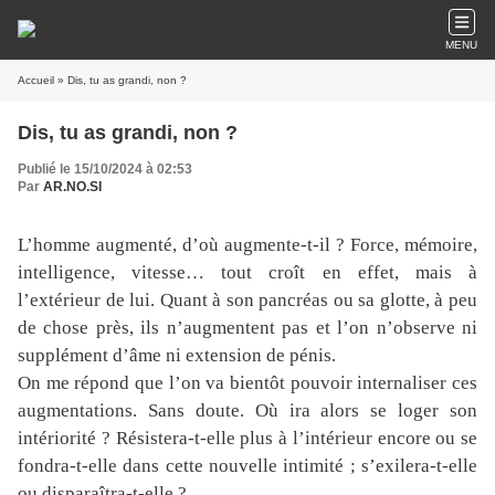
MENU
Accueil
» Dis, tu as grandi, non ?
Dis, tu as grandi, non ?
Publié le 15/10/2024 à 02:53
Par
AR.NO.SI
L’homme augmenté, d’où augmente-t-il ? Force, mémoire,
intelligence, vitesse… tout croît en effet, mais à
l’extérieur de lui. Quant à son pancréas ou sa glotte, à peu
de chose près, ils n’augmentent pas et l’on n’observe ni
supplément d’âme ni extension de pénis.
On me répond que l’on va bientôt pouvoir internaliser ces
augmentations. Sans doute. Où ira alors se loger son
intériorité ? Résistera-t-elle plus à l’intérieur encore ou se
fondra-t-elle dans cette nouvelle intimité ; s’exilera-t-elle
ou disparaîtra-t-elle ?