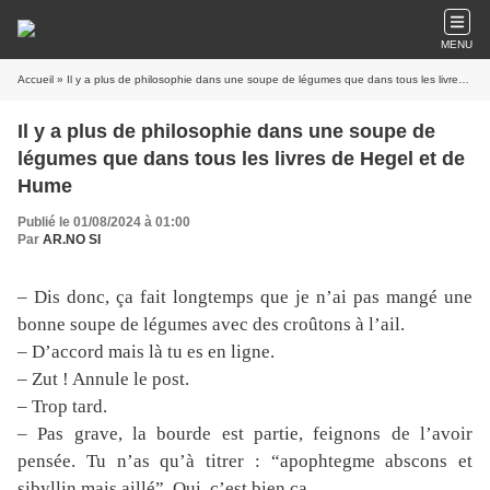
MENU
Accueil
» Il y a plus de philosophie dans une soupe de légumes que dans tous les livres de Hegel et de Hume
Il y a plus de philosophie dans une soupe de
légumes que dans tous les livres de Hegel et de
Hume
Publié le 01/08/2024 à 01:00
Par
AR.NO SI
– Dis donc, ça fait longtemps que je n’ai pas mangé une
bonne soupe de légumes avec des croûtons à l’ail.
– D’accord mais là tu es en ligne.
– Zut ! Annule le post.
– Trop tard.
– Pas grave, la bourde est partie, feignons de l’avoir
pensée. Tu n’as qu’à titrer : “apophtegme abscons et
sibyllin mais aillé”. Oui, c’est bien ça.