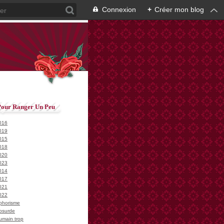
Connexion
+
Créer mon blog
Pour Ranger Un Peu
016
019
015
018
020
023
014
017
021
022
phorisme
bsurde
umain trop