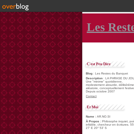
Les Rest
C'est Peu Dire
Blog
: Les Restes du Banquet
Description
: LA PHRASE DU JOU
Une "minime" quotidienne,
modestement absurde, délibéréme
aléatoire, conceptuellement festive
Depuis octobre 2007
Contact
Et Moi
Name :
AR.NO.SI
À Propos :
Philosophe inquiet, po
infidèle, chercheur en écritures. 55
27' E 20° 53' S