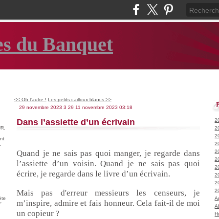
es du Banquet
<< Oh l'autre !
Les petits cailloux blancs >>
29 novembre 2023
3
29
11
novembre
2023
03:18
Dans l’assiette d’un écrivain
2
R.
2
2
nt
2
.
Quand je ne sais pas quoi manger, je regarde dans
2
2
l’assiette d’un voisin. Quand je ne sais pas quoi
2
écrire, je regarde dans le livre d’un écrivain.
2
2
2
Mais pas d'erreur messieurs les censeurs, je
ète
A
m’inspire, admire et fais honneur. Cela fait-il de moi
°
A
un copieur ?
H