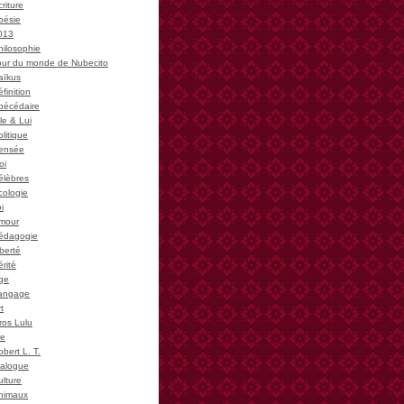
riture
oésie
013
hilosophie
our du monde de Nubecito
aïkus
finition
bécédaire
le & Lui
litique
ensée
oi
élèbres
cologie
i
mour
édagogie
iberté
rité
ge
angage
t
ros Lulu
ie
bert L. T.
ialogue
ulture
nimaux