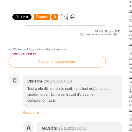
Ec
P
2
P
Repost
0
T
H
Dé
AR.NO SI
dans
2023
commenter cet article
…
A
El
Po
P
<< Oh l'autre !
Les petits cailloux blancs >>
commentaires
M
C
Ajouter un commentaire
E
To
A
P
C
Christine
29/11/2023 07:10
L
Vé
Tout à été dit, tout à été écrit, mais tout est à marteler,
Â
ciseler, forger. Écrire est travail d'artisan en
L
compagnonnage.
Ar
G
V
Répondre
Ro
D
C
A
AR.NO SI
29/11/2023 16:56
A