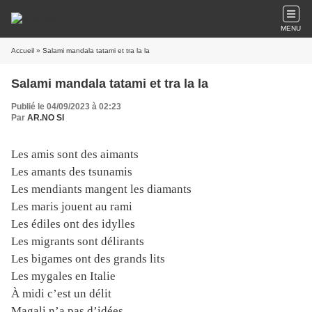
MENU
Accueil
» Salami mandala tatami et tra la la
Salami mandala tatami et tra la la
Publié le 04/09/2023 à 02:23
Par
AR.NO SI
Les amis sont des aimants
Les amants des tsunamis
Les mendiants mangent les diamants
Les maris jouent au rami
Les édiles ont des idylles
Les migrants sont délirants
Les bigames ont des grands lits
Les mygales en Italie
À midi c’est un délit
Magali n’a pas d’idées