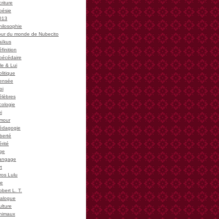
riture
oésie
013
hilosophie
our du monde de Nubecito
aïkus
finition
bécédaire
le & Lui
litique
ensée
oi
élèbres
cologie
i
mour
édagogie
iberté
rité
ge
angage
t
ros Lulu
ie
bert L. T.
ialogue
ulture
nimaux