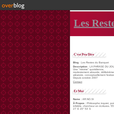
Les Rest
C'est Peu Dire
Blog
: Les Restes du Banquet
Description
: LA PHRASE DU JOU
Une "minime" quotidienne,
modestement absurde, délibéréme
aléatoire, conceptuellement festive
Depuis octobre 2007
Contact
Et Moi
Name :
AR.NO.SI
À Propos :
Philosophe inquiet, po
infidèle, chercheur en écritures. 55
27' E 20° 53' S