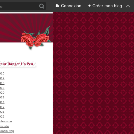
Connexion
+
Créer mon blog
Pour Ranger Un Peu
016
019
015
018
020
023
014
017
021
022
phorisme
bsurde
umain trop