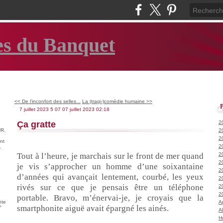
es du Banquet
<< De l’inconfort des selles...
La (tragi-)comédie humaine >>
7 juillet 2023
5
07
07
juillet
2023
02:18
Ça gratte
2
R.
2
2
nt
2
.
Tout à l’heure, je marchais sur le front de mer quand
2
2
je vis s’approcher un homme d’une soixantaine
2
d’années qui avançait lentement, courbé, les yeux
2
rivés sur ce que je pensais être un téléphone
2
2
portable. Bravo, m’énervai-je, je croyais que la
ète
A
smartphonite aiguë avait épargné les ainés.
°
A
H