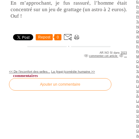
En m’approchant, je fus rassuré, l’homme était
Ec
P
concentré sur un jeu de grattage (un astro à 2 euros).
2
Ouf !
P
T
H
Dé
A
Repost
0
El
Po
P
AR.NO SI
dans
2023
commenter cet article
…
M
C
E
To
<< De l’inconfort des selles...
La (tragi-)comédie humaine >>
commentaires
A
P
Ajouter un commentaire
L
Vé
Â
L
Ar
G
V
Ro
D
C
A