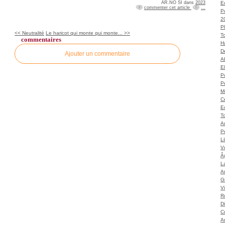
AR.NO SI
dans
2023
Ec
commenter cet article
…
P
2
P
<< Neutralité
Le haricot qui monte qui monte... >>
T
commentaires
H
Dé
Ajouter un commentaire
A
El
Po
P
M
C
E
To
A
P
L
Vé
Â
L
Ar
G
V
Ro
D
C
A