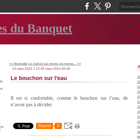
es du Banquet
<< Neutralité
Le haricot qui monte qui monte... >>
13 mars 2023
1
13
03
mars
2023
00:28
Le bouchon sur l'eau
2
R.
2
2
nt
2
.
2
Il est si confortable, comme le bouchon sur l’eau, de
2
n’avoir pas à décider.
2
2
2
2
Repost
0
ète
A
°
A
H