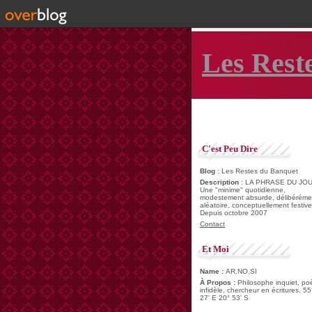
Les Rest
C'est Peu Dire
Blog
: Les Restes du Banquet
Description
: LA PHRASE DU JOU
Une "minime" quotidienne,
modestement absurde, délibéréme
aléatoire, conceptuellement festive
Depuis octobre 2007
Contact
Et Moi
Name :
AR.NO.SI
À Propos :
Philosophe inquiet, po
infidèle, chercheur en écritures. 55
27' E 20° 53' S