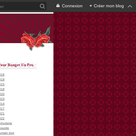
Connexion
+
Créer mon blog
Pour Ranger Un Peu
016
019
015
018
020
023
014
017
021
022
phorisme
bsurde
umain trop