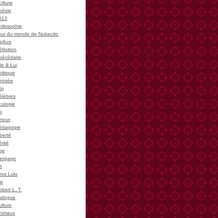
riture
oésie
013
hilosophie
our du monde de Nubecito
aïkus
finition
bécédaire
le & Lui
litique
ensée
oi
élèbres
cologie
i
mour
édagogie
iberté
rité
ge
angage
t
ros Lulu
ie
bert L. T.
ialogue
ulture
nimaux