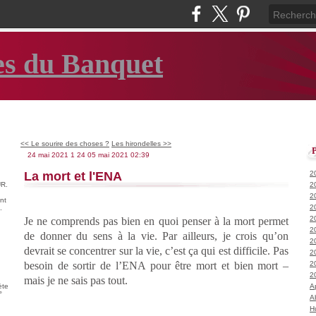
es du Banquet
<< Le sourire des choses ?
Les hirondelles >>
24 mai 2021
1
24
05
mai
2021
02:39
La mort et l'ENA
2
R.
2
2
nt
2
.
2
Je ne comprends pas bien en quoi penser à la mort permet
2
de donner du sens à la vie. Par ailleurs, je crois qu’on
2
devrait se concentrer sur la vie, c’est ça qui est difficile. Pas
2
besoin de sortir de l’ENA pour être mort et bien mort –
2
2
mais je ne sais pas tout.
ète
A
°
A
H