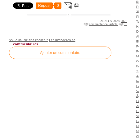
Ec
Repost
0
P
2
P
ARNO S.
dans
2021
T
commenter cet article
…
H
Dé
A
<< Le sourire des choses ?
Les hirondelles >>
El
commentaires
Po
P
Ajouter un commentaire
M
C
E
To
A
P
L
Vé
Â
L
Ar
G
V
Ro
D
C
A