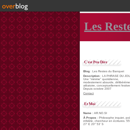
Les Rest
C'est Peu Dire
Blog
: Les Restes du Banquet
Description
: LA PHRASE DU JOU
Une "minime" quotidienne,
modestement absurde, délibéréme
aléatoire, conceptuellement festive
Depuis octobre 2007
Contact
Et Moi
Name :
AR.NO.SI
À Propos :
Philosophe inquiet, po
infidèle, chercheur en écritures. 55
27' E 20° 53' S