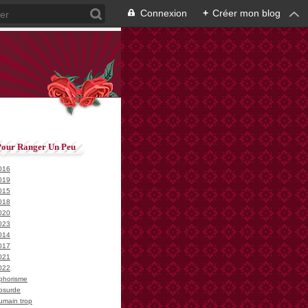
Connexion
+
Créer mon blog
Pour Ranger Un Peu
016
019
015
018
020
023
014
017
021
022
phorisme
bsurde
umain trop