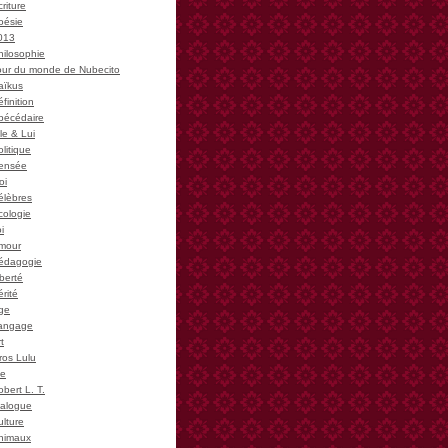
riture
oésie
013
hilosophie
our du monde de Nubecito
aïkus
finition
bécédaire
le & Lui
litique
ensée
oi
élèbres
cologie
i
mour
édagogie
iberté
rité
ge
angage
t
ros Lulu
ie
bert L. T.
ialogue
ulture
nimaux