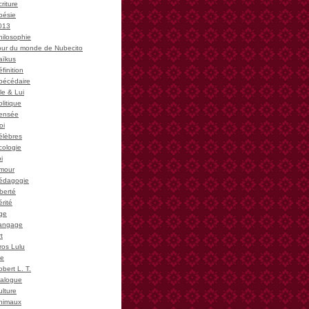
riture
oésie
013
hilosophie
our du monde de Nubecito
aïkus
finition
bécédaire
le & Lui
litique
ensée
oi
élèbres
cologie
i
mour
édagogie
iberté
rité
ge
angage
t
ros Lulu
ie
bert L. T.
ialogue
ulture
nimaux