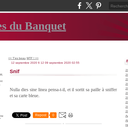
es du Banquet
<< T’es beau
WTF ! >>
12 septembre 2020
6
12
09
septembre
2020
02:55
Snif
2
R.
2
2
nt
2
.
2
Nulla dies sine linea pensa-t-il, et il sortit sa paille à sniffer
2
et sa carte bleue.
2
2
2
2
Repost
0
ète
A
°
A
H