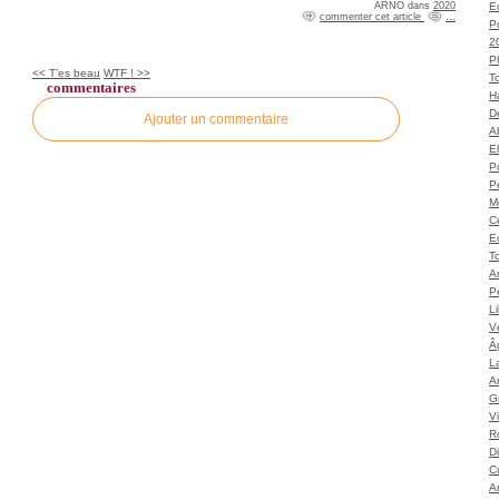
ARNO
dans
2020
Ec
commenter cet article
…
P
2
P
<< T’es beau
WTF ! >>
T
commentaires
H
Dé
Ajouter un commentaire
A
El
Po
P
M
C
E
To
A
P
L
Vé
Â
L
Ar
G
V
Ro
D
C
A