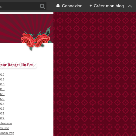
Connexion
+
Créer mon blog
Pour Ranger Un Peu
016
019
015
018
020
023
014
017
021
022
phorisme
bsurde
umain trop