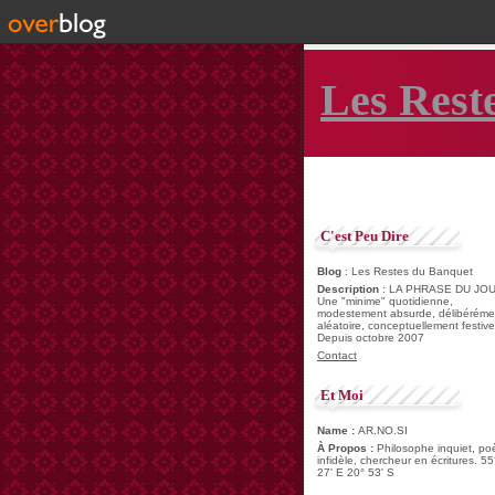
Les Rest
C'est Peu Dire
Blog
: Les Restes du Banquet
Description
: LA PHRASE DU JOU
Une "minime" quotidienne,
modestement absurde, délibéréme
aléatoire, conceptuellement festive
Depuis octobre 2007
Contact
Et Moi
Name :
AR.NO.SI
À Propos :
Philosophe inquiet, po
infidèle, chercheur en écritures. 55
27' E 20° 53' S