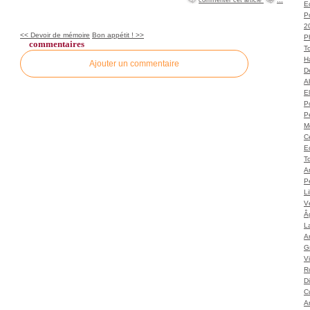
Ec
P
2
<< Devoir de mémoire
Bon appétit ! >>
P
commentaires
T
H
Ajouter un commentaire
Dé
A
El
Po
P
M
C
E
To
A
P
L
Vé
Â
L
Ar
G
V
Ro
D
C
A