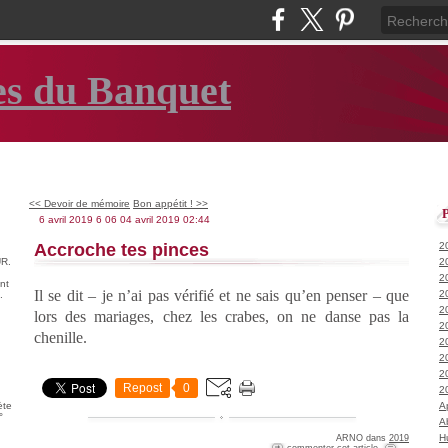
es du Banquet
<< Devoir de mémoire
Bon appétit ! >>
6 avril 2019
6
06
04
avril
2019
02:44
Accroche tes pinces
2
R.
2
2
nt
Il se dit – je n’ai pas vérifié et ne sais qu’en penser – que
2
.
2
lors des mariages, chez les crabes, on ne danse pas la
2
chenille.
2
2
2
Repost
0
2
ète
A
°
A
H
ARNO
dans
2019
commenter cet article
…