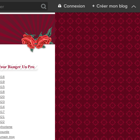
Connexion
+
Créer mon blog
Pour Ranger Un Peu
016
019
015
018
020
023
014
017
021
022
phorisme
bsurde
umain trop