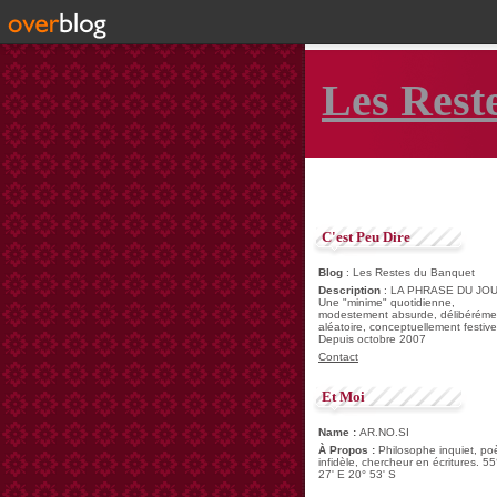
Les Rest
C'est Peu Dire
Blog
: Les Restes du Banquet
Description
: LA PHRASE DU JOU
Une "minime" quotidienne,
modestement absurde, délibéréme
aléatoire, conceptuellement festive
Depuis octobre 2007
Contact
Et Moi
Name :
AR.NO.SI
À Propos :
Philosophe inquiet, po
infidèle, chercheur en écritures. 55
27' E 20° 53' S