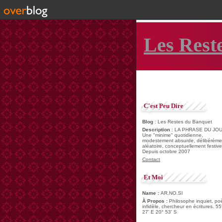
Les Rest
C'est Peu Dire
Blog
: Les Restes du Banquet
Description
: LA PHRASE DU JOU
Une "minime" quotidienne,
modestement absurde, délibéréme
aléatoire, conceptuellement festive
Depuis octobre 2007
Contact
Et Moi
Name :
AR.NO.SI
À Propos :
Philosophe inquiet, po
infidèle, chercheur en écritures. 55
27' E 20° 53' S