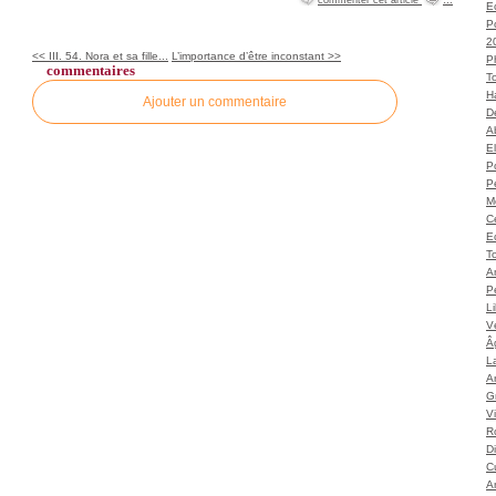
Ec
P
2
<< III. 54. Nora et sa fille...
L’importance d’être inconstant >>
P
commentaires
T
H
Ajouter un commentaire
Dé
A
El
Po
P
M
C
E
To
A
P
L
Vé
Â
L
Ar
G
V
Ro
D
C
A