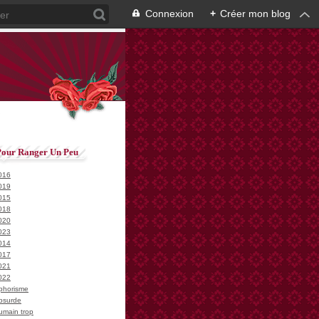
Connexion
+
Créer mon blog
Pour Ranger Un Peu
016
019
015
018
020
023
014
017
021
022
phorisme
bsurde
umain trop