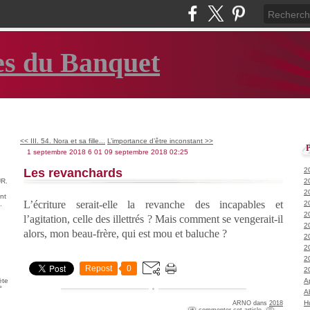
es du Banquet
<< III. 54. Nora et sa fille...
L’importance d’être inconstant >>
1 septembre 2018
6
01
09
septembre
2018
02:25
Les revanchards
2
R.
2
2
nt
L’écriture serait-elle la revanche des incapables et
2
.
2
l’agitation, celle des illettrés ? Mais comment se vengerait-il
2
alors, mon beau-frère, qui est mou et baluche ?
2
2
2
Repost
0
2
ète
A
°
A
H
ARNO
dans
2018
commenter cet article
…