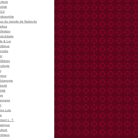
riture
oésie
013
hilosophie
our du monde de Nubecito
aïkus
finition
bécédaire
le & Lui
litique
ensée
oi
élèbres
cologie
i
mour
édagogie
iberté
rité
ge
angage
t
ros Lulu
ie
bert L. T.
ialogue
ulture
nimaux