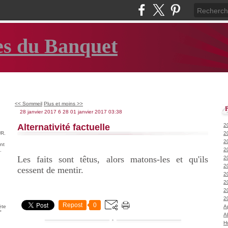
es du Banquet
<< Sommeil
Plus et moins >>
28 janvier 2017
6
28
01
janvier
2017
03:38
Alternativité factuelle
2
R.
2
2
nt
2
.
Les faits sont têtus, alors matons-les et qu'ils
2
2
cessent de mentir.
2
2
2
2
Repost
0
ète
A
°
A
H