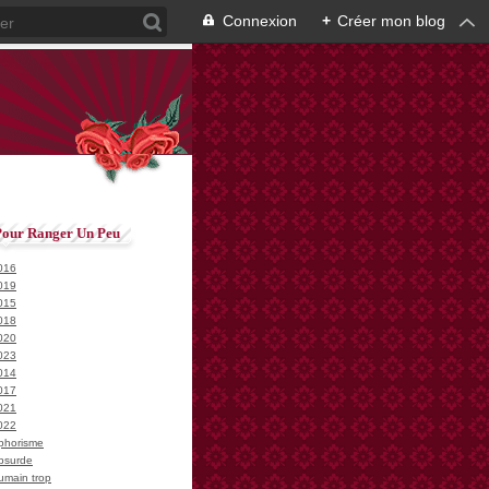
Connexion
+
Créer mon blog
Pour Ranger Un Peu
016
019
015
018
020
023
014
017
021
022
phorisme
bsurde
umain trop