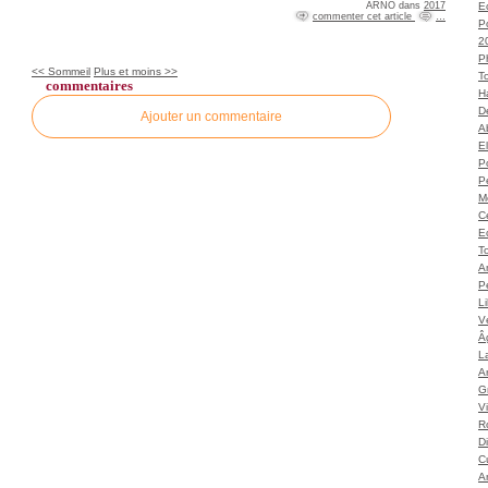
ARNO
dans
2017
Ec
commenter cet article
…
P
2
P
<< Sommeil
Plus et moins >>
T
commentaires
H
Dé
Ajouter un commentaire
A
El
Po
P
M
C
E
To
A
P
L
Vé
Â
L
Ar
G
V
Ro
D
C
A