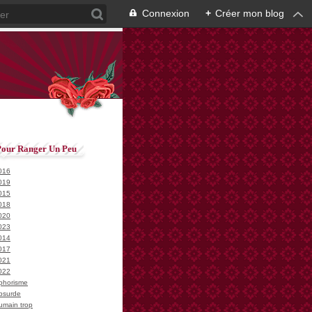
Connexion
+
Créer mon blog
Pour Ranger Un Peu
016
019
015
018
020
023
014
017
021
022
phorisme
bsurde
umain trop