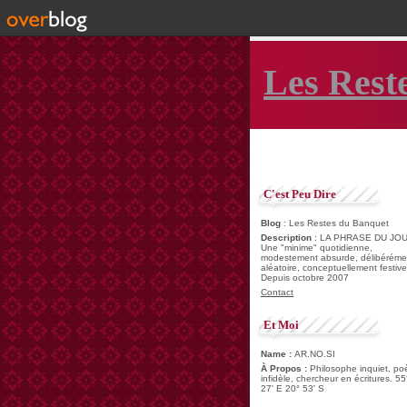
Les Rest
C'est Peu Dire
Blog
: Les Restes du Banquet
Description
: LA PHRASE DU JOU
Une "minime" quotidienne,
modestement absurde, délibéréme
aléatoire, conceptuellement festive
Depuis octobre 2007
Contact
Et Moi
Name :
AR.NO.SI
À Propos :
Philosophe inquiet, po
infidèle, chercheur en écritures. 55
27' E 20° 53' S