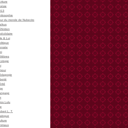
riture
oésie
013
hilosophie
our du monde de Nubecito
aïkus
finition
bécédaire
le & Lui
litique
ensée
oi
élèbres
cologie
i
mour
édagogie
iberté
rité
ge
angage
t
ros Lulu
ie
bert L. T.
ialogue
ulture
nimaux