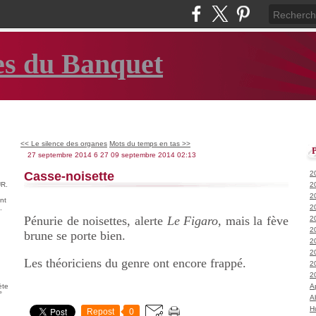
es du Banquet
<< Le silence des organes
Mots du temps en tas >>
27 septembre 2014
6
27
09
septembre
2014
02:13
Casse-noisette
2
R.
2
2
nt
2
.
Pénurie de noisettes, alerte
Le Figaro
, mais la fève
2
2
brune se porte bien.
2
2
Les théoriciens du genre ont encore frappé.
2
2
ète
A
°
A
H
Repost
0