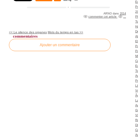
Ec
P
2
ARNO
dans
2014
P
commenter cet article
…
T
H
Dé
<< Le silence des organes
Mots du temps en tas >>
commentaires
A
El
Ajouter un commentaire
Po
P
M
C
E
To
A
P
L
Vé
Â
L
Ar
G
V
Ro
D
C
A