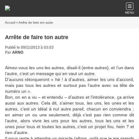
MENU
Accueil
» Arrête de faire ton autre
Arrête de faire ton autre
Publié le 09/11/2013 à 03:03
Par
ARNO
Aimez-vous les uns les autres, disait-il (entre autres), et l’un dans
l’autre, c’est un message qui en vaut un autre.
D’aucuns rétorqueront « hé ! à d’autres, aimer les uns d’accord,
mais pas tous les autres et surtout pas l’autre avec sa tête de
numéro un ».
Bon, on en a vu – et entendu – d’autres et l’intolérance, ça arrive
aussi aux autres. Cela dit, s’aimer tous, les uns, les unes et les
autres, c’est un idéal à nul autre pareil, chacun en conviendra ;
en aimer un ou une seulement, déjà c’est pas rien comme dit
l’autre, alors vivre les uns pour les autres, tous les uns et les
unes pour tous et toutes les autres, c’est un projet fou, hein ? et
rien d’autre.
Il nous reste à attendre un miracle (allons, voilà que je me prends