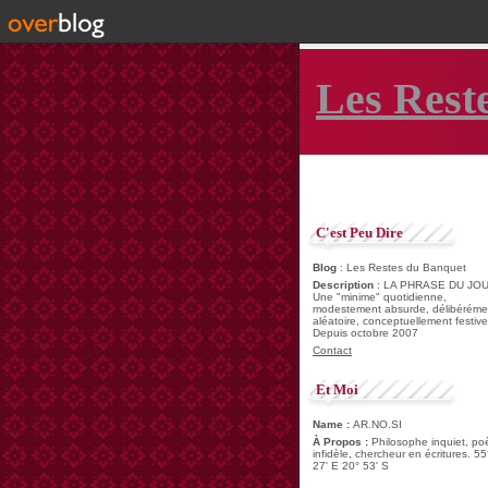
Les Rest
C'est Peu Dire
Blog
: Les Restes du Banquet
Description
: LA PHRASE DU JOU
Une "minime" quotidienne,
modestement absurde, délibéréme
aléatoire, conceptuellement festive
Depuis octobre 2007
Contact
Et Moi
Name :
AR.NO.SI
À Propos :
Philosophe inquiet, po
infidèle, chercheur en écritures. 55
27' E 20° 53' S