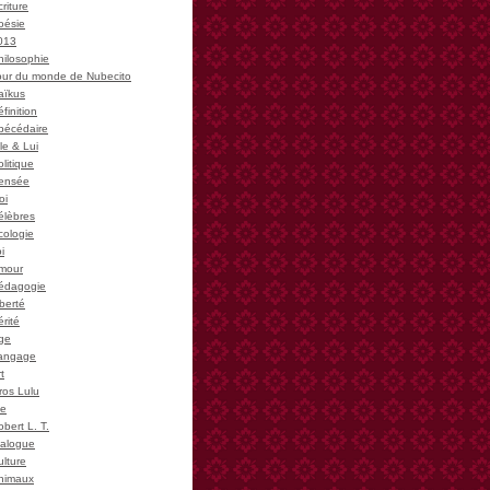
riture
oésie
013
hilosophie
our du monde de Nubecito
aïkus
finition
bécédaire
le & Lui
litique
ensée
oi
élèbres
cologie
i
mour
édagogie
iberté
rité
ge
angage
t
ros Lulu
ie
bert L. T.
ialogue
ulture
nimaux