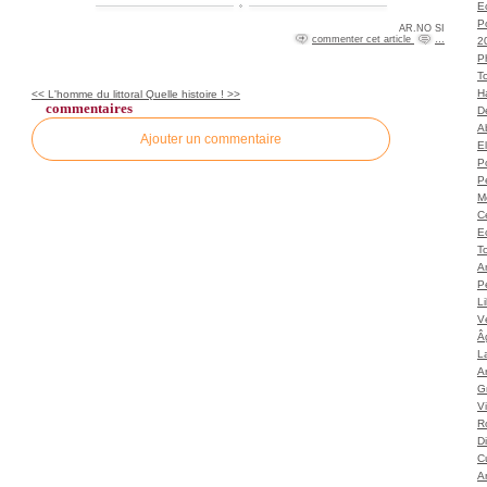
Ec
P
AR.NO SI
commenter cet article
…
2
P
T
H
<< L'homme du littoral
Quelle histoire ! >>
commentaires
Dé
A
Ajouter un commentaire
El
Po
P
M
C
E
To
A
P
L
Vé
Â
L
Ar
G
V
Ro
D
C
A