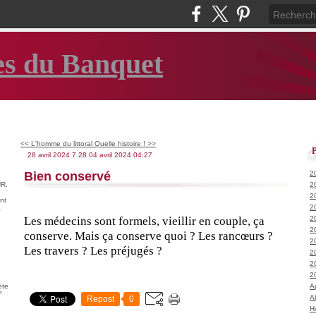
es du Banquet
<< L'homme du littoral
Quelle histoire ! >>
28 avril 2024
7
28
04
avril
2024
04:27
Bien conservé
2
R.
2
2
nt
2
.
Les médecins sont formels, vieillir en couple, ça 
2
2
conserve. Mais ça conserve quoi ? Les rancœurs ? 
2
Les travers ? Les préjugés ?
2
2
2
ète
A
°
A
Repost
0
H