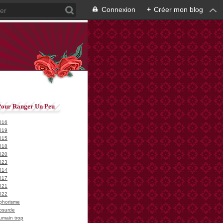
Connexion
+
Créer mon blog
Pour Ranger Un Peu
016
019
015
018
020
023
014
017
021
022
phorisme
bsurde
umain trop