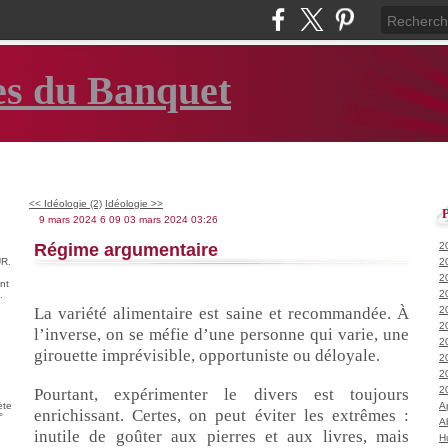
es du Banquet
<< Idéologie (2)
Idéologie >>
9 mars 2024
6
09
03
mars
2024
03:26
Régime argumentaire
2
R.
2
2
nt
2
.
La variété alimentaire est saine et recommandée. À
2
2
l’inverse, on se méfie d’une personne qui varie, une
2
girouette imprévisible, opportuniste ou déloyale.
2
2
2
Pourtant, expérimenter le divers est toujours
ète
A
enrichissant. Certes, on peut éviter les extrêmes :
°
A
inutile de goûter aux pierres et aux livres, mais
H