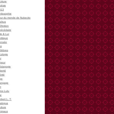
riture
oésie
013
hilosophie
our du monde de Nubecito
aïkus
finition
bécédaire
le & Lui
litique
ensée
oi
élèbres
cologie
i
mour
édagogie
iberté
rité
ge
angage
t
ros Lulu
ie
bert L. T.
ialogue
ulture
nimaux