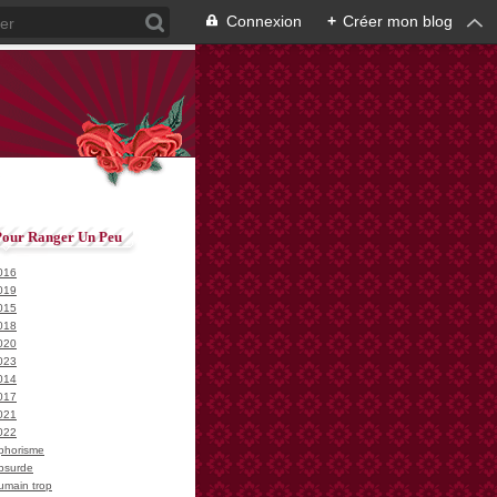
Connexion
+
Créer mon blog
Pour Ranger Un Peu
016
019
015
018
020
023
014
017
021
022
phorisme
bsurde
umain trop