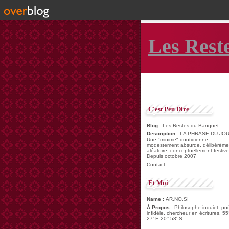
Les Rest
C'est Peu Dire
Blog
: Les Restes du Banquet
Description
: LA PHRASE DU JOU
Une "minime" quotidienne,
modestement absurde, délibéréme
aléatoire, conceptuellement festive
Depuis octobre 2007
Contact
Et Moi
Name :
AR.NO.SI
À Propos :
Philosophe inquiet, po
infidèle, chercheur en écritures. 55
27' E 20° 53' S