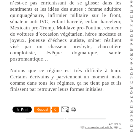
n’est-ce pas enrichissant de se glisser dans les
Ec
P
sentiments et les idées des autres ; femme adultère
2
quinquagénaire, infirmier militaire sur le front,
P
sénateur anti-IVG, enfant harcelé, enfant harceleur,
T
H
Mexicain pro-Trump, Moldave pro-Poutine, vendeur
Dé
de voitures d’occasion végétarien, héros modeste et
A
joyeux, joueuse d’échecs autiste, sniper résilient
El
Po
visé par un chasseur presbyte, charcutière
P
complotiste, évêque dogmatique, sainte
M
postromantique…
C
E
To
Notons que ce régime est très difficile à tenir.
A
Certains écrivains y parviennent un moment, mais
P
comme dans tous les régimes, ça ne tient pas et ils
L
Vé
finissent par retrouver leurs formes initiales.
Â
L
Ar
G
Repost
0
V
Ro
D
AR.NO SI
C
commenter cet article
…
A